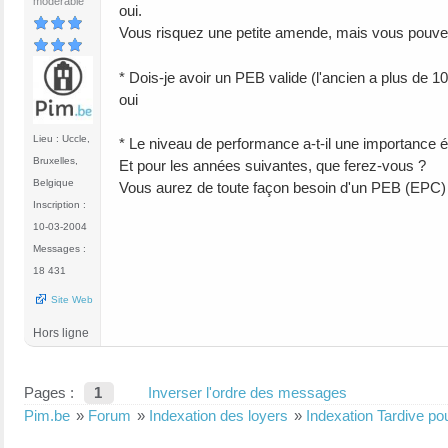
modérable
oui.
Vous risquez une petite amende, mais vous pouvez
* Dois-je avoir un PEB valide (l'ancien a plus de 10
oui
Lieu : Uccle,
* Le niveau de performance a-t-il une importance é
Bruxelles,
Et pour les années suivantes, que ferez-vous ?
Belgique
Vous aurez de toute façon besoin d'un PEB (EPC) 
Inscription :
10-03-2004
Messages :
18 431
Site Web
Hors ligne
Pages :
1
Inverser l'ordre des messages
Pim.be
»
Forum
»
Indexation des loyers
»
Indexation Tardive po