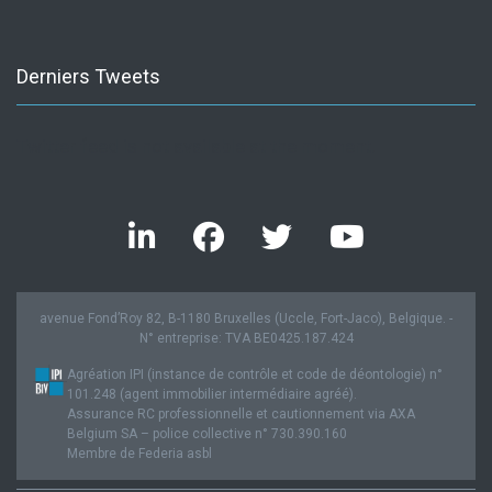
Derniers Tweets
Twitter feed is not available at the moment.
avenue Fond’Roy 82, B-1180 Bruxelles (Uccle, Fort-Jaco), Belgique. -
N° entreprise: TVA BE0425.187.424
Agréation IPI (instance de contrôle et code de déontologie) n°
101.248 (agent immobilier intermédiaire agréé).
Assurance RC professionnelle et cautionnement via AXA
Belgium SA – police collective n° 730.390.160
Membre de Federia asbl