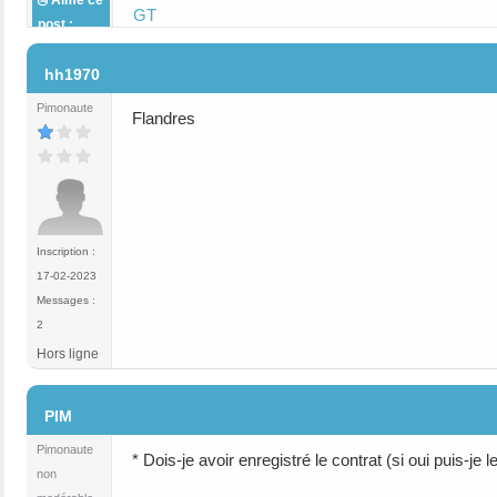
GT
post :
#3
hh1970
Pimonaute
Flandres
Inscription :
17-02-2023
Messages :
2
Hors ligne
#4
PIM
Pimonaute
* Dois-je avoir enregistré le contrat (si oui puis-je 
non