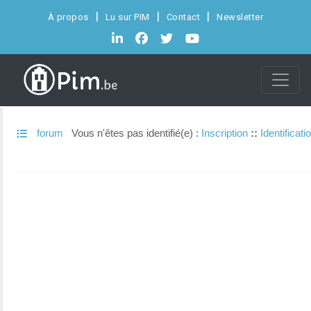
À propos
Lu sur PIM
Contact
Newsletter
forum
Vous n'êtes pas identifié(e) :
Inscription
::
Identificati