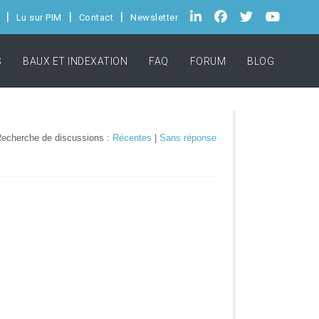
Lu sur PIM
Contact
Newsletter
S
BAUX ET INDEXATION
FAQ
FORUM
BLOG
echerche de discussions :
Récentes
|
Sans réponse