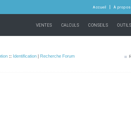
Accueil
À propos
VENTES
CALCULS
CONSEILS
OUTIL
ption
::
Identification
|
Recherche Forum
R