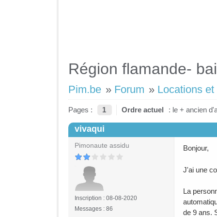
Région flamande- bai
Pim.be
»
Forum
»
Locations et
Pages :
1
Ordre actuel
: le + ancien d'
vivaqui
#1
Pimonaute assidu
Bonjour,
J'ai une c
La personne
Inscription : 08-08-2020
automatique
Messages : 86
de 9 ans. 