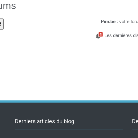
rums
Pim.be
: votre for
Les dernières di
Derniers articles du blog
De