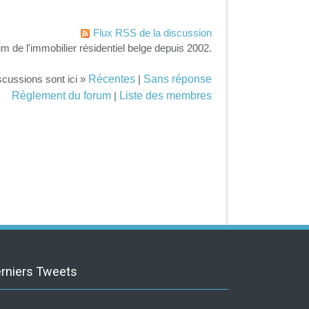
Flux RSS de la discussion
um de l'immobilier résidentiel belge depuis 2002.
Récentes
Sans réponse
scussions sont ici »
|
Règlement du forum
Liste des membres
|
rniers Tweets