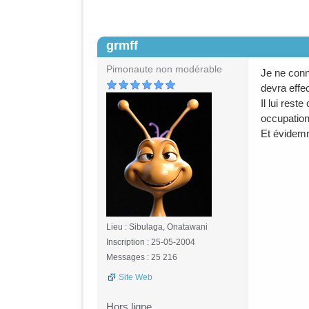
grmff
#2
Pimonaute non modérable
Je ne conn
devra effec
Il lui rest
occupation
Et évidemm
Lieu : Sibulaga, Onatawani
Inscription : 25-05-2004
Messages : 25 216
Site Web
Hors ligne