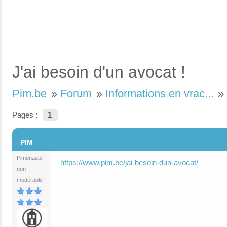
J'ai besoin d'un avocat !
Pim.be
»
Forum
»
Informations en vrac...
Pages :
1
#1
PIM
Pimonaute
https://www.pim.be/jai-besoin-dun-avocat/
non
modérable