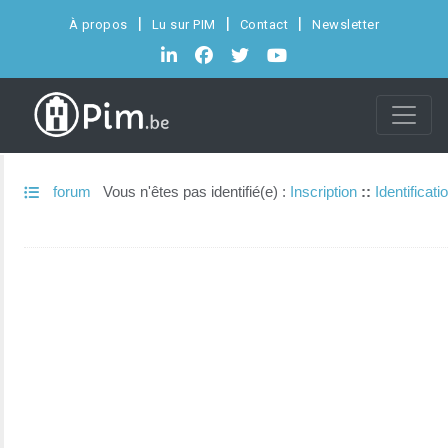
À propos
Lu sur PIM
Contact
Newsletter
forum
Vous n'êtes pas identifié(e) :
Inscription
::
Identificati