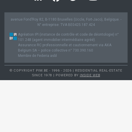
avenue Fond’Roy 82, B-1180 Bruxelles (Uccle, Fort-Jaco), Belgique. -
N° entreprise: TVA BE0425.187.424
Agréation IPI (instance de contrôle et code de déontologie) n°
101.248 (agent immobilier intermédiaire agréé).
Assurance RC professionnelle et cautionnement via AXA
Belgium SA – police collective n° 730.390.160
Membre de Federia asbl
© COPYRIGHT PIM.BE - 1996 - 2026 | RESIDENTIAL REAL-ESTATE
SINCE 1978 | POWERED BY
INSIDE WEB