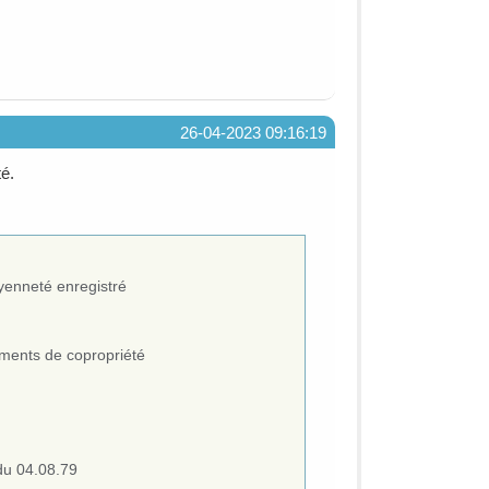
26-04-2023 09:16:19
té.
oyenneté enregistré
lements de copropriété
u 04.08.79