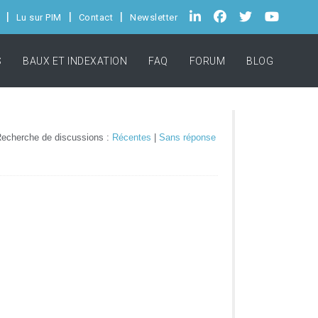
Lu sur PIM
Contact
Newsletter
S
BAUX ET INDEXATION
FAQ
FORUM
BLOG
echerche de discussions :
Récentes
|
Sans réponse