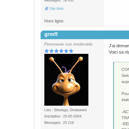
Messages : 18 431
Site Web
Hors ligne
grmff
#3
Pimonaute non modérable
J'ai demand
Voici sa r
CON
Selo
aupr
Pour
étab
Lieu : Sibulaga, Onatawani
-AC
Inscription : 25-05-2004
TRA
Messages : 25 216
-RE