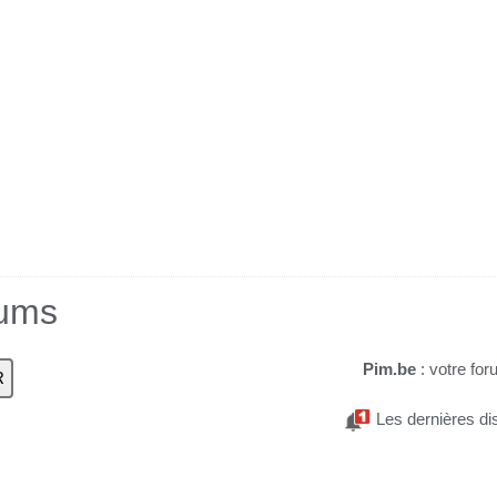
rums
Pim.be
: votre for
Les dernières di