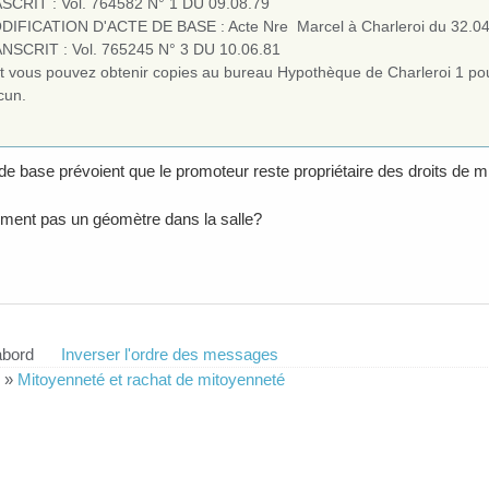
SCRIT : Vol. 764582 N° 1 DU 09.08.79
DIFICATION D'ACTE DE BASE : Acte Nre Marcel à Charleroi du 32.0
NSCRIT : Vol. 765245 N° 3 DU 10.06.81
t vous pouvez obtenir copies au bureau Hypothèque de Charleroi 1 pour
cun.
de base prévoient que le promoteur reste propriétaire des droits de mit
raiment pas un géomètre dans la salle?
abord
Inverser l'ordre des messages
»
Mitoyenneté et rachat de mitoyenneté