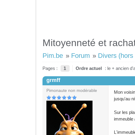
Mitoyenneté et racha
Pim.be
»
Forum
»
Divers (hors 
Pages :
1
Ordre actuel
: le + ancien d'
grmff
#1
Pimonaute non modérable
Mon voisin
jusqu'au n
Sur les pl
immeuble a
L'immeuble