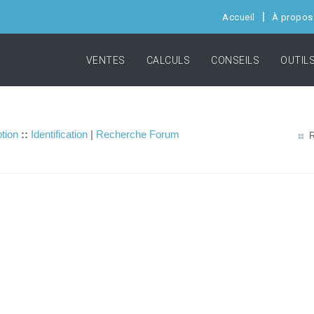
Accueil
À propos
VENTES
CALCULS
CONSEILS
OUTIL
ption
::
Identification
|
Recherche Forum
R