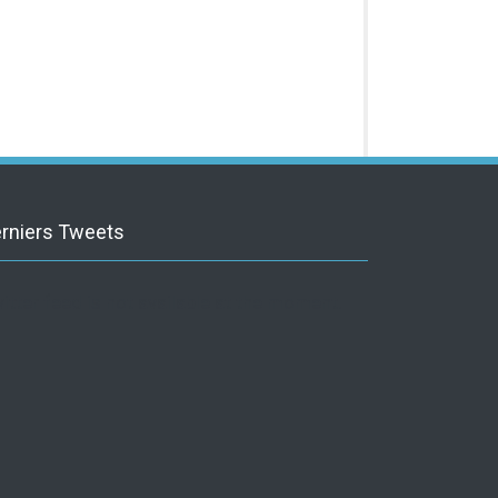
rniers Tweets
itter feed is not available at the moment.