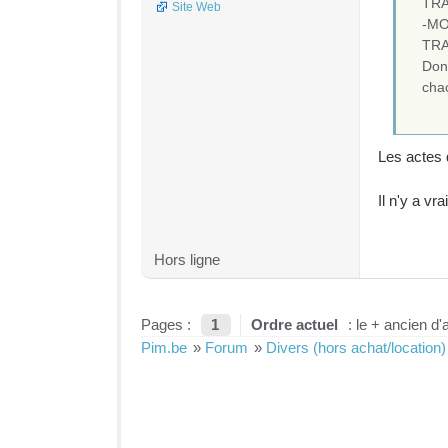
TRA
Site Web
-MO
TRA
Don
cha
Les actes 
Il n'y a v
Hors ligne
Pages :
1
Ordre actuel
: le + ancien d'
Pim.be
»
Forum
»
Divers (hors achat/location)