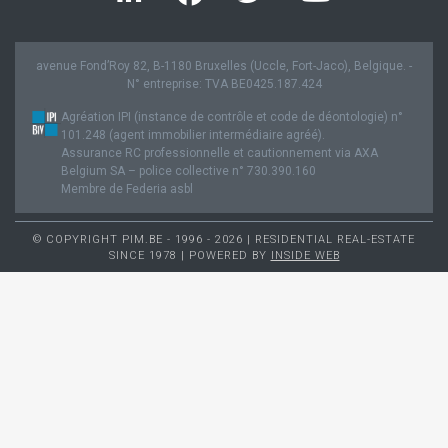
avenue Fond’Roy 82, B-1180 Bruxelles (Uccle, Fort-Jaco), Belgique. -
N° entreprise: TVA BE0425.187.424
Agréation IPI (instance de contrôle et code de déontologie) n°
101.248 (agent immobilier intermédiaire agréé).
Assurance RC professionnelle et cautionnement via AXA
Belgium SA – police collective n° 730.390.160
Membre de Federia asbl
© COPYRIGHT PIM.BE - 1996 - 2026 | RESIDENTIAL REAL-ESTATE
SINCE 1978 | POWERED BY
INSIDE WEB