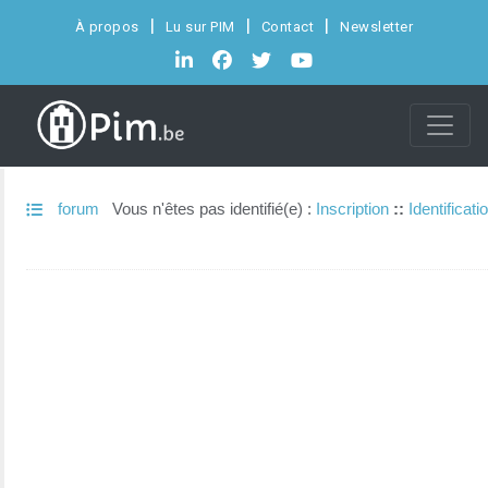
À propos
Lu sur PIM
Contact
Newsletter
forum
Vous n'êtes pas identifié(e) :
Inscription
::
Identificati