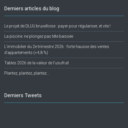
Derniers articles du blog
Le projet de DLUU bruxelloise : payer pour régulariser, et vite !
La piscine: ne plongez pas tête baissée
L’immobilier du 2e trimestre 2026 : forte hausse des ventes
d’appartements (+4,8 %)
Tables 2026 de la valeur de l’usufruit
Plantez, plantez, plantez…
Derniers Tweets
Twitter feed is not available at the moment.