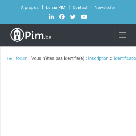
À propos
Lu sur PIM
Contact
Newsletter
forum
Vous n'êtes pas identifié(e) :
Inscription
::
Identificati