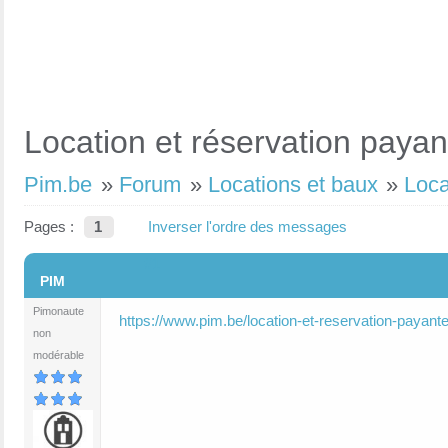
Location et réservation payan
Pim.be
»
Forum
»
Locations et baux
»
Loca
Pages :
1
Inverser l'ordre des messages
#1
PIM
Pimonaute
https://www.pim.be/location-et-reservation-payante
non
modérable