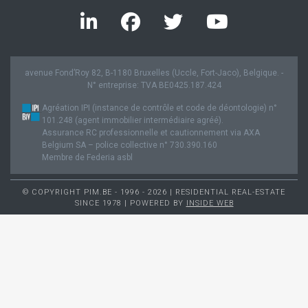
avenue Fond’Roy 82, B-1180 Bruxelles (Uccle, Fort-Jaco), Belgique. -
N° entreprise: TVA BE0425.187.424
Agréation IPI (instance de contrôle et code de déontologie) n°
101.248 (agent immobilier intermédiaire agréé).
Assurance RC professionnelle et cautionnement via AXA
Belgium SA – police collective n° 730.390.160
Membre de Federia asbl
© COPYRIGHT PIM.BE - 1996 - 2026 | RESIDENTIAL REAL-ESTATE
SINCE 1978 | POWERED BY
INSIDE WEB