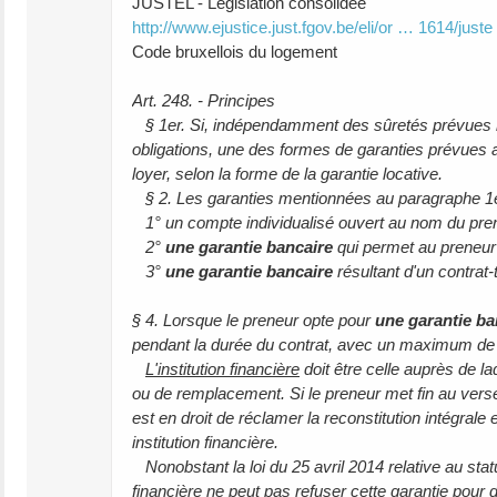
JUSTEL - Législation consolidée
http://www.ejustice.just.fgov.be/eli/or … 1614/juste
Code bruxellois du logement
Art. 248. - Principes
§ 1er. Si, indépendamment des sûretés prévues not
obligations, une des formes de garanties prévues 
loyer, selon la forme de la garantie locative.
§ 2. Les garanties mentionnées au paragraphe 1er
1° un compte individualisé ouvert au nom du preneu
2°
une garantie bancaire
qui permet au preneur 
3°
une garantie bancaire
résultant d'un contrat-
§ 4. Lorsque le preneur opte pour
une garantie ba
pendant la durée du contrat, avec un maximum de t
L'institution financière
doit être celle auprès de l
ou de remplacement. Si le preneur met fin au vers
est en droit de réclamer la reconstitution intégrale 
institution financière.
Nonobstant la loi du 25 avril 2014 relative au stat
financière ne peut pas refuser cette garantie pour de