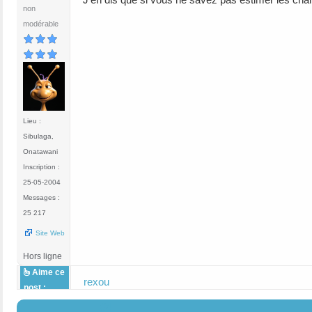
non
modérable
Lieu :
Sibulaga,
Onatawani
Inscription :
25-05-2004
Messages :
25 217
Site Web
Hors ligne
Aime ce
rexou
post :
#4