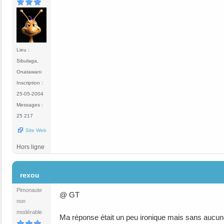
Lieu :
Sibulaga,
Onatawani
Inscription :
25-05-2004
Messages :
25 217
Site Web
Hors ligne
#8
rexou
Pimonaute
@ GT
non
modérable
Ma réponse était un peu ironique mais sans aucune 