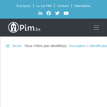
À propos
Lu sur PIM
Contact
Newsletter
forum
Vous n'êtes pas identifié(e) :
Inscription
::
Identificati