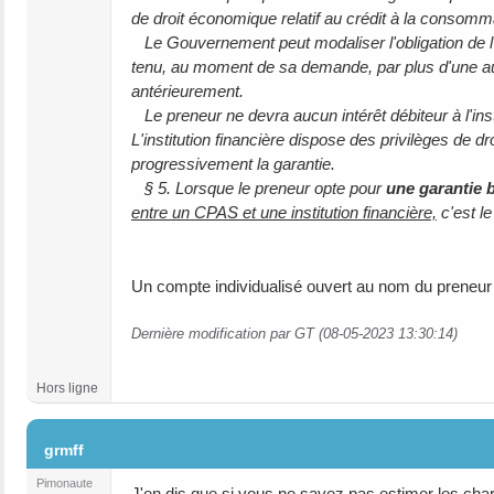
de droit économique relatif au crédit à la consomma
Le Gouvernement peut modaliser l'obligation de l'i
tenu, au moment de sa demande, par plus d'une aut
antérieurement.
Le preneur ne devra aucun intérêt débiteur à l'instit
L'institution financière dispose des privilèges de 
progressivement la garantie.
§ 5. Lorsque le preneur opte pour
une garantie 
entre un CPAS et une institution financière,
c'est le
Un compte individualisé ouvert au nom du preneur a
Dernière modification par GT (08-05-2023 13:30:14)
Hors ligne
#3
grmff
Pimonaute
J'en dis que si vous ne savez pas estimer les charg