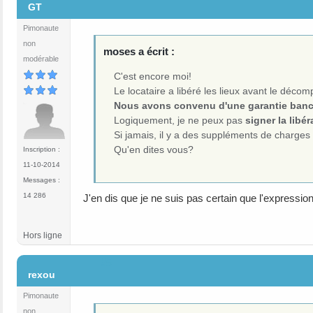
GT
Pimonaute
non
moses a écrit :
modérable
C'est encore moi!
Le locataire a libéré les lieux avant le déco
Nous avons convenu d'une garantie banc
Logiquement, je ne peux pas
signer la libér
Si jamais, il y a des suppléments de charges à
Qu'en dites vous?
Inscription :
11-10-2014
Messages :
14 286
J'en dis que je ne suis pas certain que l'expressi
Hors ligne
#5
rexou
Pimonaute
non