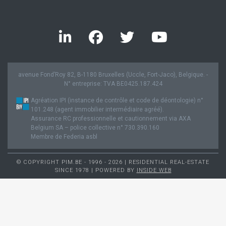
avenue Fond’Roy 82, B-1180 Bruxelles (Uccle, Fort-Jaco), Belgique. -
N° entreprise: TVA BE0425.187.424
Agréation IPI (instance de contrôle et code de déontologie) n°
101.248 (agent immobilier intermédiaire agréé).
Assurance RC professionnelle et cautionnement via AXA
Belgium SA – police collective n° 730.390.160
Membre de Federia asbl
© COPYRIGHT PIM.BE - 1996 - 2026 | RESIDENTIAL REAL-ESTATE
SINCE 1978 | POWERED BY
INSIDE WEB