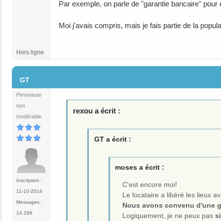
Par exemple, on parle de "garantie bancaire" pour 
Moi j'avais compris, mais je fais partie de la pop
Hors ligne
#6
GT
Pimonaute
non
rexou a écrit :
modérable
GT a écrit :
moses a écrit :
Inscription :
C'est encore moi!
11-10-2014
Le locataire a libéré les lieux 
Messages :
Nous avons convenu d'une ga
14 286
Logiquement, je ne peux pas
s