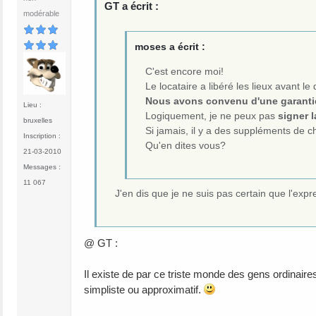
GT a écrit :
modérable
moses a écrit :
C'est encore moi!
Le locataire a libéré les lieux avant 
Nous avons convenu d'une garantie
Lieu :
Logiquement, je ne peux pas
signer l
bruxelles
Si jamais, il y a des suppléments de ch
Inscription :
Qu'en dites vous?
21-03-2010
Messages :
11 067
J'en dis que je ne suis pas certain que l'ex
@ GT :
Il existe de par ce triste monde des gens ordinaire
simpliste ou approximatif.