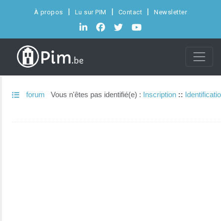
À propos
Lu sur PIM
Contact
Newsletter
forum
Vous n'êtes pas identifié(e) :
Inscription
::
Identificati