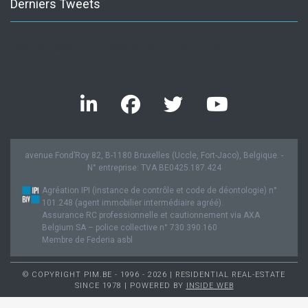
Derniers Tweets
Twitter feed is not available at the moment.
avenue Fond’Roy 82, B-1180 Bruxelles (Uccle, Fort-Jaco), Belgique. -
N° entreprise: TVA BE0425.187.424
Agréation IPI (instance de contrôle et code de déontologie) n°
101.248 (agent immobilier intermédiaire agréé).
Assurance RC professionnelle et cautionnement via AXA
Belgium SA – police collective n° 730.390.160
Membre de Federia asbl
© COPYRIGHT PIM.BE - 1996 - 2026 | RESIDENTIAL REAL-ESTATE
SINCE 1978 | POWERED BY
INSIDE WEB