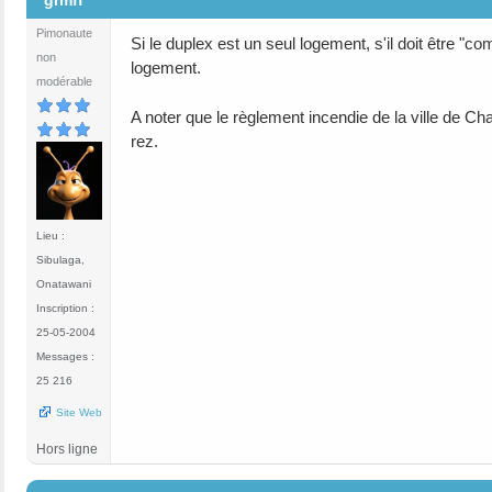
grmff
Pimonaute
Si le duplex est un seul logement, s'il doit être "
non
logement.
modérable
A noter que le règlement incendie de la ville de Char
rez.
Lieu :
Sibulaga,
Onatawani
Inscription :
25-05-2004
Messages :
25 216
Site Web
Hors ligne
#3