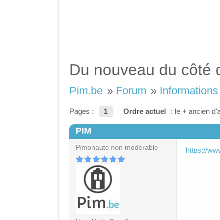
Du nouveau du côté d
Pim.be
»
Forum
»
Informations 
Pages :
1
Ordre actuel
: le + ancien d'
PIM
#1
Pimonaute non modérable
https://ww