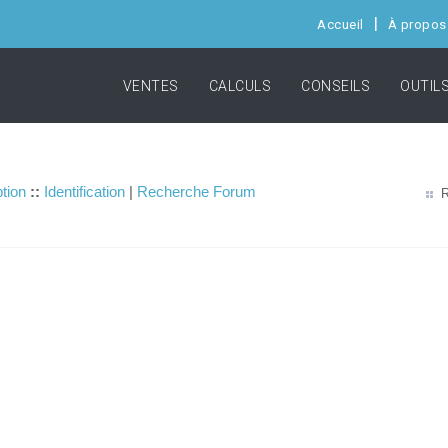
Accueil
À propos
VENTES
CALCULS
CONSEILS
OUTIL
ption
::
Identification
|
Recherche Forum
R