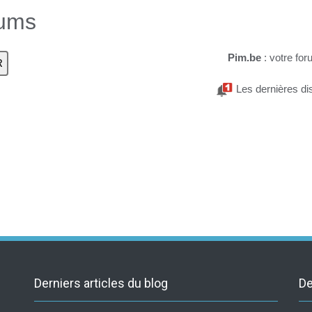
rums
Pim.be
: votre for
Les dernières di
Derniers articles du blog
De