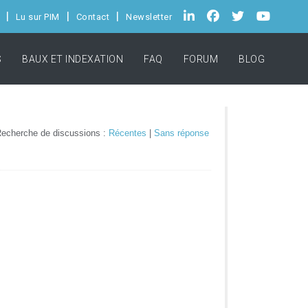
Lu sur PIM
Contact
Newsletter
S
BAUX ET INDEXATION
FAQ
FORUM
BLOG
echerche de discussions :
Récentes
|
Sans réponse