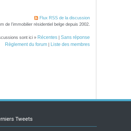
Flux RSS de la discussion
um de l'immobilier résidentiel belge depuis 2002.
Récentes
Sans réponse
scussions sont ici »
|
Règlement du forum
Liste des membres
|
rniers Tweets