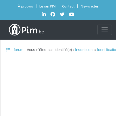
À propos
Lu sur PIM
Contact
Newsletter
forum
Vous n'êtes pas identifié(e) :
Inscription
::
Identificati