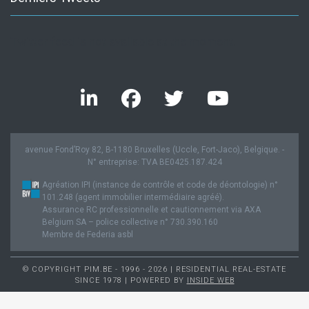
Twitter feed is not available at the moment.
avenue Fond’Roy 82, B-1180 Bruxelles (Uccle, Fort-Jaco), Belgique. -
N° entreprise: TVA BE0425.187.424
Agréation IPI (instance de contrôle et code de déontologie) n°
101.248 (agent immobilier intermédiaire agréé).
Assurance RC professionnelle et cautionnement via AXA
Belgium SA – police collective n° 730.390.160
Membre de Federia asbl
© COPYRIGHT PIM.BE - 1996 - 2026 | RESIDENTIAL REAL-ESTATE
SINCE 1978 | POWERED BY
INSIDE WEB