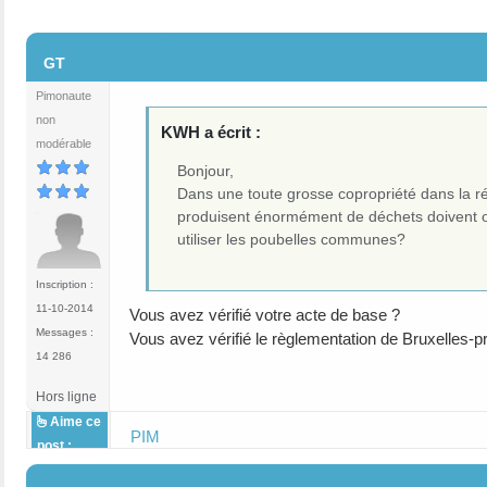
#2
GT
Pimonaute
non
KWH a écrit :
modérable
Bonjour,
Dans une toute grosse copropriété dans la ré
produisent énormément de déchets doivent ob
utiliser les poubelles communes?
Inscription :
11-10-2014
Vous avez vérifié votre acte de base ?
Messages :
Vous avez vérifié le règlementation de Bruxelles-p
14 286
Hors ligne
Aime ce
PIM
post :
#3