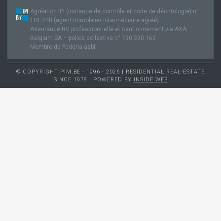
Agréation IPI (instance de contrôle et code de déontologie) n°
101.248 (agent immobilier intermédiaire agréé).
Assurance RC professionnelle et cautionnement via AXA
Belgium SA – police collective n° 730.390.160
Membre de Federia asbl
© COPYRIGHT PIM.BE - 1996 - 2026 | RESIDENTIAL REAL-ESTATE
SINCE 1978 | POWERED BY
INSIDE WEB