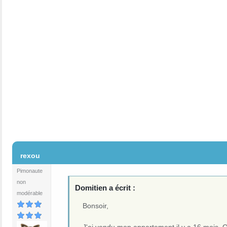
#2
rexou
Pimonaute
non
Domitien a écrit :
modérable
Bonsoir,
J'ai vendu mon appartement il y a 16 mois. Q