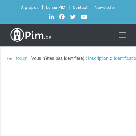
À propos
Lu sur PIM
Contact
Newsletter
forum
Vous n'êtes pas identifié(e) :
Inscription
::
Identificati