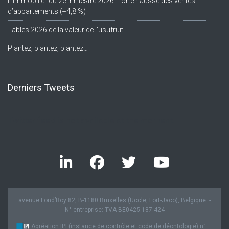
L’immobilier du 2e trimestre 2026 : forte hausse des ventes
d’appartements (+4,8 %)
Tables 2026 de la valeur de l’usufruit
Plantez, plantez, plantez…
Derniers Tweets
Twitter feed is not available at the moment.
avenue Fond’Roy 82, B-1180 Bruxelles (Uccle, Fort-Jaco), Belgique. -
N° entreprise: TVA BE0425.187.424
Agréation IPI (instance de contrôle et code de déontologie) n°