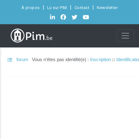
À propos
Lu sur PIM
Contact
Newsletter
forum
Vous n'êtes pas identifié(e) :
Inscription
::
Identificati