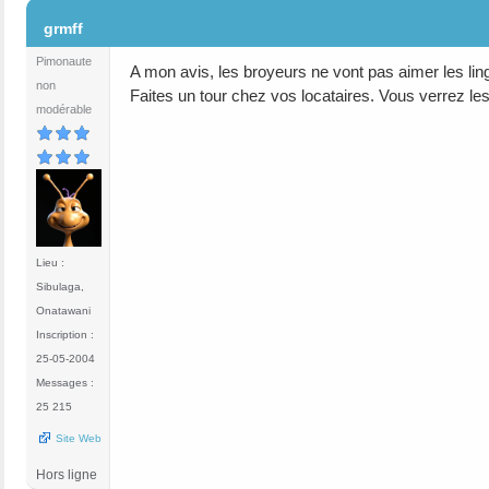
#2
grmff
Pimonaute
A mon avis, les broyeurs ne vont pas aimer les lin
non
Faites un tour chez vos locataires. Vous verrez lesq
modérable
Lieu :
Sibulaga,
Onatawani
Inscription :
25-05-2004
Messages :
25 215
Site Web
Hors ligne