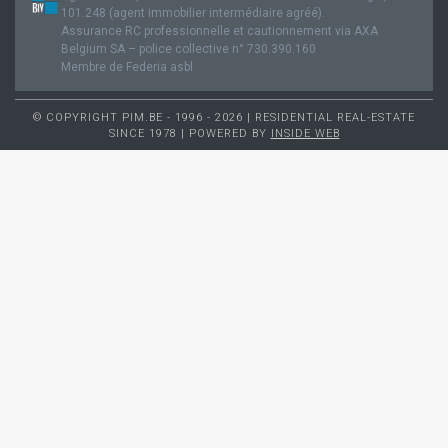
101.248 (agent immobilier intermédiaire agréé).
Assurance RC professionnelle et cautionnement via AXA
Belgium SA – police collective n° 730.390.160
Membre de Federia asbl
© COPYRIGHT PIM.BE - 1996 - 2026 | RESIDENTIAL REAL-ESTATE
SINCE 1978 | POWERED BY
INSIDE WEB