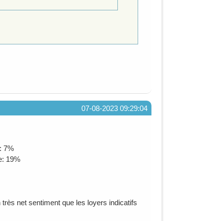
07-08-2023 09:29:04
e: 7%
ce: 19%
n très net sentiment que les loyers indicatifs