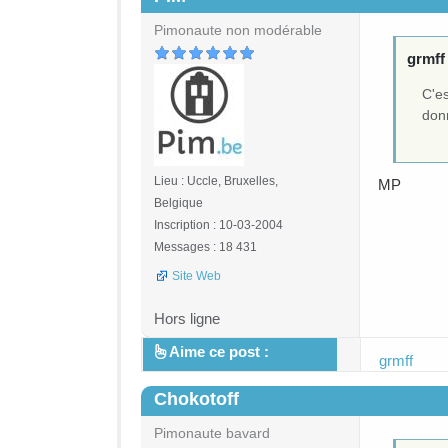
Pimonaute non modérable
grmff 
C'e
donn
Lieu : Uccle, Bruxelles,
MP
Belgique
Inscription : 10-03-2004
Messages : 18 431
Site Web
Hors ligne
Aime ce post :
grmff
Chokotoff
#5
Pimonaute bavard