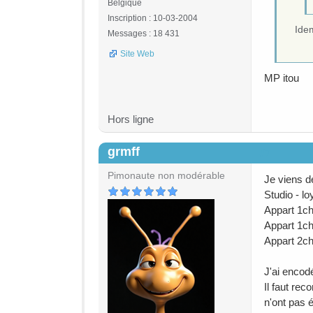
Belgique
Inscription : 10-03-2004
Idem
Messages : 18 431
Site Web
MP itou
Hors ligne
grmff
#7
Pimonaute non modérable
Je viens de
Studio - lo
Appart 1ch 
Appart 1ch 
Appart 2ch
J'ai encod
Il faut rec
n'ont pas 