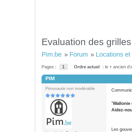
Evaluation des grilles
Pim.be
»
Forum
»
Locations et
Pages :
1
Ordre actuel
: le + ancien d'
PIM
#1
Pimonaute non modérable
Communiqu
"
Wallonie 
Aidez-nous
Les gouver