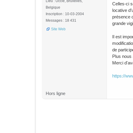
Lieu : Uccle, Bruxelles,
Celles-ci s
Belgique
locative d
Inscription : 10-03-2004
présence d
Messages : 18 431
grande vigi
Site Web
Il est imp
modificati
de particip
Plus nous 
Merci d'av
https://ww
Hors ligne