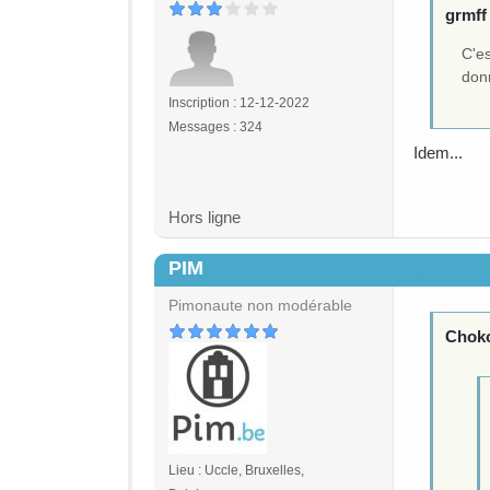
grmff 
C'e
donn
Inscription : 12-12-2022
Messages : 324
Idem...
Hors ligne
PIM
#6
Pimonaute non modérable
Chokot
Lieu : Uccle, Bruxelles,