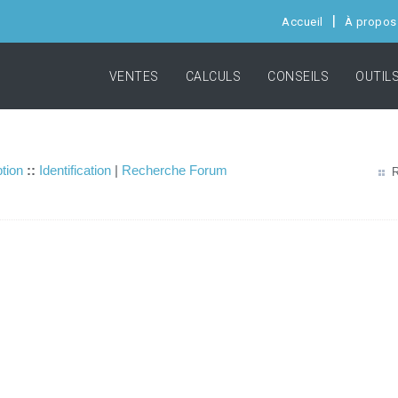
Accueil
À propos
VENTES
CALCULS
CONSEILS
OUTIL
ption
::
Identification
|
Recherche Forum
R