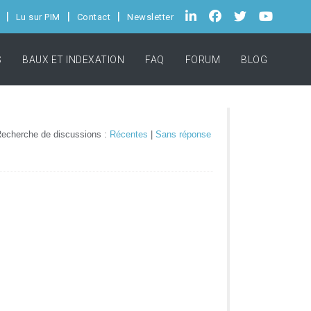
Lu sur PIM
Contact
Newsletter
S
BAUX ET INDEXATION
FAQ
FORUM
BLOG
echerche de discussions :
Récentes
|
Sans réponse