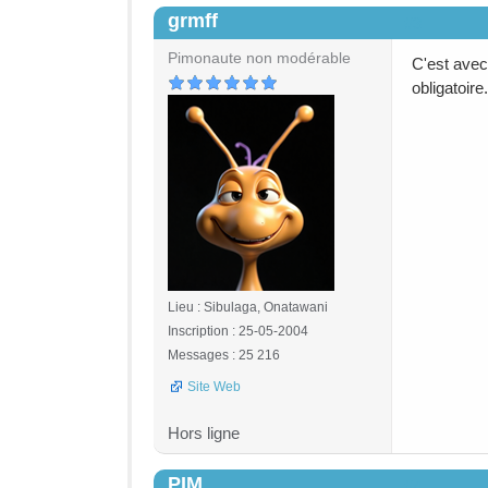
grmff
#3
Pimonaute non modérable
C'est avec
obligatoire
Lieu : Sibulaga, Onatawani
Inscription : 25-05-2004
Messages : 25 216
Site Web
Hors ligne
PIM
#4