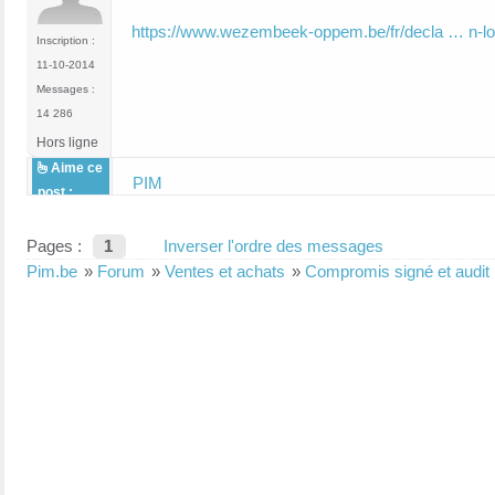
https://www.wezembeek-oppem.be/fr/decla … n-l
Inscription :
11-10-2014
Messages :
14 286
Hors ligne
Aime ce
PIM
post :
Pages :
1
Inverser l'ordre des messages
Pim.be
»
Forum
»
Ventes et achats
»
Compromis signé et audit 