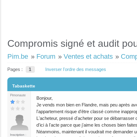
Compromis signé et audit pou
Pim.be
»
Forum
»
Ventes et achats
»
Compr
Pages :
1
Inverser l'ordre des messages
#1
Tabaskette
Pimonaute
Bonjour,
Je vends mon bien en Flandre, mais peu après avoir 
l'appartement risque d'être classé comme inapprop
L'acheteur, pressé d'acheter pour se débarrasser de 
d'ici à l'acte parce que j'aime les choses bien faites
Néanmoins, maintenant il voudrait me demander un
Inscription :