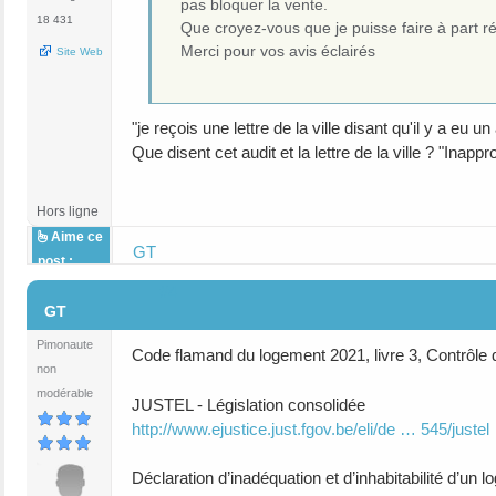
pas bloquer la vente.
18 431
Que croyez-vous que je puisse faire à part rég
Merci pour vos avis éclairés
Site Web
"je reçois une lettre de la ville disant qu'il y a eu
Que disent cet audit et la lettre de la ville ? "Inappr
Hors ligne
Aime ce
GT
post :
#4
GT
Pimonaute
Code flamand du logement 2021, livre 3, Contrôle d
non
modérable
JUSTEL - Législation consolidée
http://www.ejustice.just.fgov.be/eli/de … 545/justel
Déclaration d’inadéquation et d’inhabitabilité d’un 