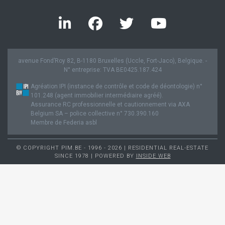
avenue Fond’Roy 82, B-1180 Bruxelles (Uccle, Fort-Jaco), Belgique. -
N° entreprise: TVA BE0425.187.424
Agréation IPI (instance de contrôle et code de déontologie) n°
101.248 (agent immobilier intermédiaire agréé).
Assurance RC professionnelle et cautionnement via AXA
Belgium SA – police collective n° 730.390.160
Membre de Federia asbl
© COPYRIGHT PIM.BE - 1996 - 2026 | RESIDENTIAL REAL-ESTATE
SINCE 1978 | POWERED BY
INSIDE WEB