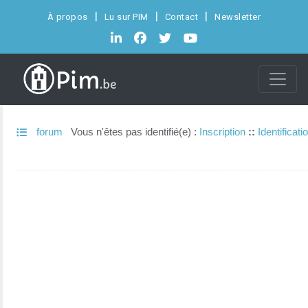
À propos
Lu sur PIM
Contact
Newsletter
forum
Vous n'êtes pas identifié(e) :
Inscription
::
Identificati