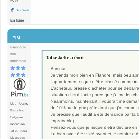
25 216
Site Web
En ligne
#3
PIM
Pimonaute
non
Tabaskette a écrit :
modérable
Bonjour,
Je vends mon bien en Flandre, mais peu après 
l'appartement risque d'être classé comme in
L'acheteur, pressé d'acheter pour se débarras
situation d'ici à l'acte parce que j'aime les ch
Néanmoins, maintenant il voudrait me demand
Lieu : Uccle,
de 10% sur le prix prétextant que j'ai commis 
Bruxelles,
Je précise que l'audit a été demandé par la l
Belgique
improbable).
Inscription :
Pensez-vous que je risque d'être déclaré en 
10-03-2004
Le bien avait été visité avant et le notaire a 
Messages :