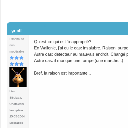
#2
grmff
Pimonaute
Qu'est-ce qui est "inapproprié?
non
En Wallonie, j'ai eu le cas: insalubre. Raison: surp
modérable
Autre cas: détecteur au mauvais endroit. Changé par
Autre cas: il manque une rampe (une marche...)
Bref, la raison est importante...
Lieu :
Sibulaga,
Onatawani
Inscription :
25-05-2004
Messages :