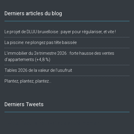
Derniers articles du blog
Le projet de DLUU bruxelloise : payer pour régulariser, et vite !
La piscine: ne plongez pas tête baissée
L’immobilier du 2e trimestre 2026 : forte hausse des ventes
d’appartements (+4,8 %)
Tables 2026 de la valeur de l’usufruit
Plantez, plantez, plantez…
Derniers Tweets
Twitter feed is not available at the moment.