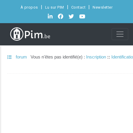
À propos
Lu sur PIM
Contact
Newsletter
forum
Vous n'êtes pas identifié(e) :
Inscription
::
Identificati