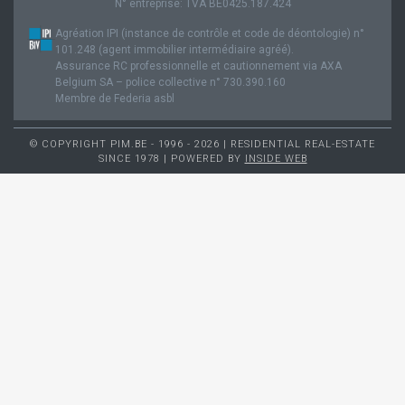
N° entreprise: TVA BE0425.187.424
Agréation IPI (instance de contrôle et code de déontologie) n°
101.248 (agent immobilier intermédiaire agréé).
Assurance RC professionnelle et cautionnement via AXA
Belgium SA – police collective n° 730.390.160
Membre de Federia asbl
© COPYRIGHT PIM.BE - 1996 - 2026 | RESIDENTIAL REAL-ESTATE
SINCE 1978 | POWERED BY
INSIDE WEB