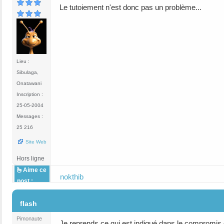
Le tutoiement n'est donc pas un problème...
Lieu :
Sibulaga,
Onatawani
Inscription :
25-05-2004
Messages :
25 216
Site Web
Hors ligne
Aime ce
nokthib
post :
#7
flash
Pimonaute
Je reprends ce qui est indiqué dans le compromis d