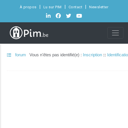
À propos
Lu sur PIM
Contact
Newsletter
forum
Vous n'êtes pas identifié(e) :
Inscription
::
Identificati