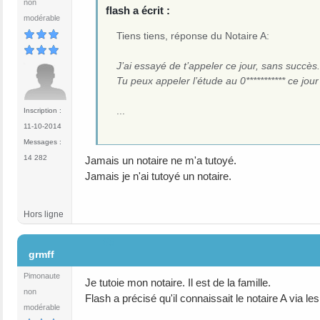
non
flash a écrit :
modérable
Tiens tiens, réponse du Notaire A:
J’ai essayé de t’appeler ce jour, sans succès
Tu peux appeler l’étude au 0*********** ce j
...
Inscription :
11-10-2014
Messages :
14 282
Jamais un notaire ne m'a tutoyé.
Jamais je n'ai tutoyé un notaire.
Hors ligne
#6
grmff
Pimonaute
Je tutoie mon notaire. Il est de la famille.
non
Flash a précisé qu'il connaissait le notaire A via le
modérable