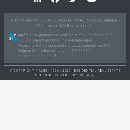
avenue Fond’Roy 82, B-1180 Bruxelles (Uccle, Fort-Jaco), Belgique. -
N° entreprise: TVA BE0425.187.424
Agréation IPI (instance de contrôle et code de déontologie) n°
101.248 (agent immobilier intermédiaire agréé).
Assurance RC professionnelle et cautionnement via AXA
Belgium SA – police collective n° 730.390.160
Membre de Federia asbl
© COPYRIGHT PIM.BE - 1996 - 2026 | RESIDENTIAL REAL-ESTATE
SINCE 1978 | POWERED BY
INSIDE WEB