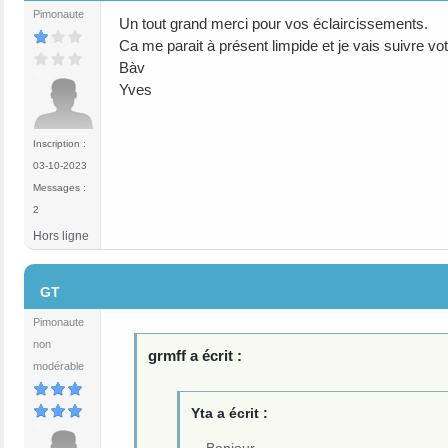
Pimonaute
Un tout grand merci pour vos éclaircissements.
Ca me parait à présent limpide et je vais suivre vot
Bàv
Yves
Inscription :
03-10-2023
Messages :
2
Hors ligne
#4
GT
Pimonaute
non
grmff a écrit :
modérable
Yta a écrit :
Bonjour,