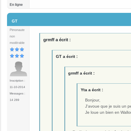
En ligne
#6
GT
Pimonaute
non
grmff a écrit :
modérable
GT a écrit :
grmff a écrit :
Inscription :
11-10-2014
Yta a écrit :
Messages :
Bonjour,
14 289
J'avoue que je suis un p
Je loue un bien en Wallo