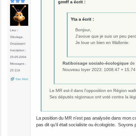
grmff a écrit :
Yta a écrit :
Bonjour,
Lieu :
J'avoue que je suis un peu perd
Sibulaga,
Je loue un bien en Wallonie:
Onatawani
Inscription :
25-05-2004
Ratiboisage socialo-écologique
de 
Messages :
Nouveau loyer 2023: 1008.47 + 15.74
25 219
Site Web
Le MR est-il dans l'opposition en Région wal
Ses députés régionaux ont voté contre la lég
La position du MR n'est pas analysée dans mon comme
pas dit qu'il était socialiste ou écologiste. Soyons