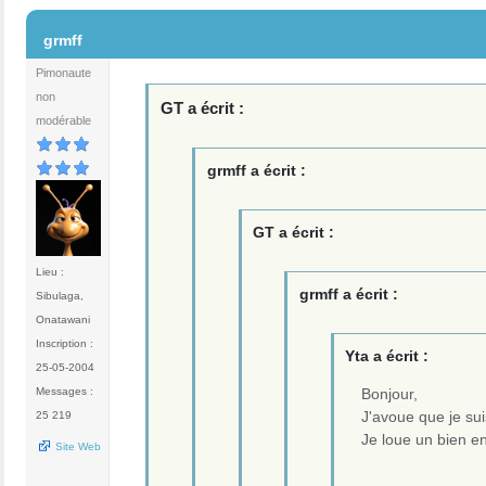
#7
grmff
Pimonaute
non
GT a écrit :
modérable
grmff a écrit :
GT a écrit :
Lieu :
grmff a écrit :
Sibulaga,
Onatawani
Inscription :
Yta a écrit :
25-05-2004
Bonjour,
Messages :
J'avoue que je su
25 219
Je loue un bien en
Site Web