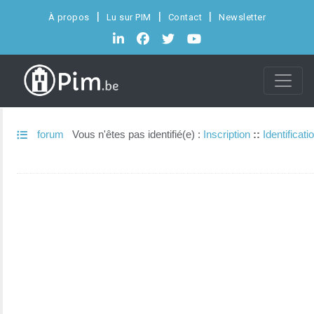
À propos
Lu sur PIM
Contact
Newsletter
forum
Vous n'êtes pas identifié(e) :
Inscription
::
Identificati