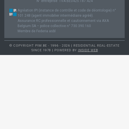
N° entreprise: TVA BE0425.187.424
Agréation IPI (instance de contrôle et code de déontologie) n°
101.248 (agent immobilier intermédiaire agréé).
Assurance RC professionnelle et cautionnement via AXA
Belgium SA – police collective n° 730.390.160
Membre de Federia asbl
© COPYRIGHT PIM.BE - 1996 - 2026 | RESIDENTIAL REAL-ESTATE
SINCE 1978 | POWERED BY
INSIDE WEB