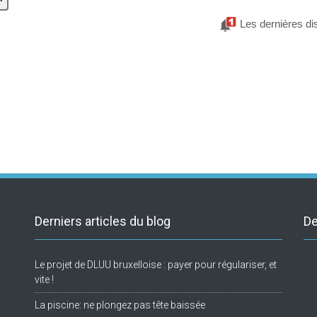
Les dernières di
Derniers articles du blog
De
Le projet de DLUU bruxelloise : payer pour régulariser, et
Tw
vite !
La piscine: ne plongez pas tête baissée