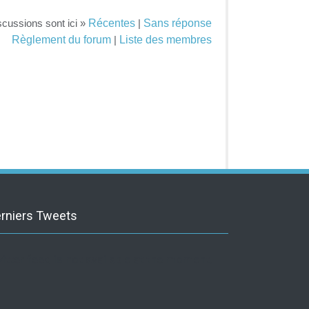
Récentes
Sans réponse
scussions sont ici »
|
Règlement du forum
Liste des membres
|
rniers Tweets
itter feed is not available at the moment.