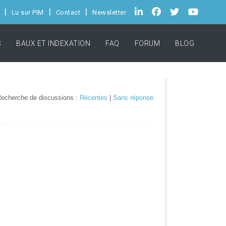
Lu sur PIM
Contact
Newsletter
S
BAUX ET INDEXATION
FAQ
FORUM
BLOG
echerche de discussions :
Récentes
|
Sans réponse