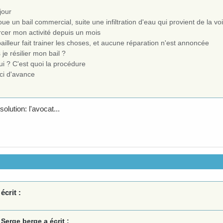
jour
oue un bail commercial, suite une infiltration d'eau qui provient de la v
rcer mon activité depuis un mois
ailleur fait trainer les choses, et aucune réparation n'est annoncée
 je résilier mon bail ?
ui ? C'est quoi la procédure
ci d'avance
olution: l'avocat...
écrit :
Serge berge a écrit :