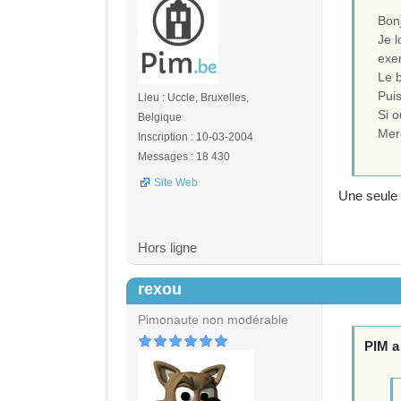
Bon
Je l
exe
Le b
Puis
Lieu : Uccle, Bruxelles,
Si o
Belgique
Mer
Inscription : 10-03-2004
Messages : 18 430
Site Web
Une seule s
Hors ligne
rexou
#3
Pimonaute non modérable
PIM a 