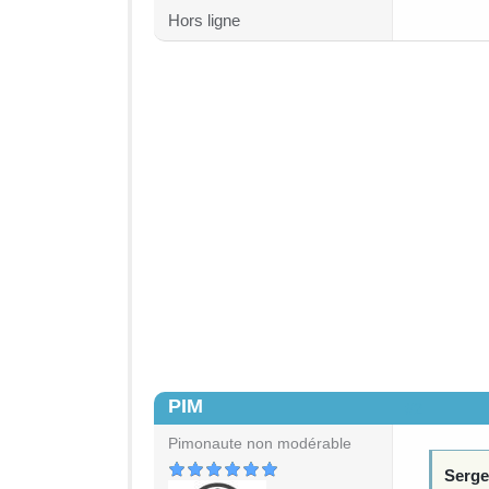
Hors ligne
PIM
#2
Pimonaute non modérable
Serge 