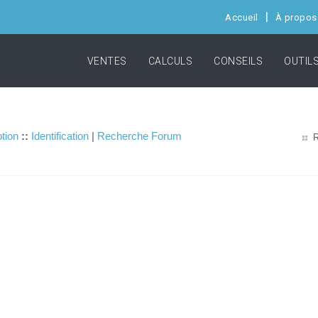
Accueil
À propos
VENTES
CALCULS
CONSEILS
OUTIL
ption
::
Identification
|
Recherche Forum
R