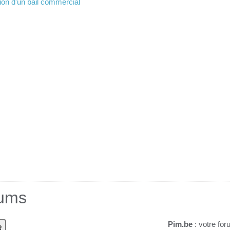
tion d'un bail commercial
rums
Pim.be
: votre for