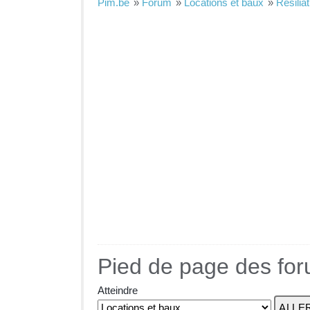
Pim.be
»
Forum
»
Locations et baux
»
Résilia
Pied de page des fo
Atteindre