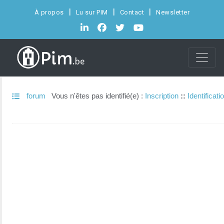
À propos
Lu sur PIM
Contact
Newsletter
forum
Vous n'êtes pas identifié(e) :
Inscription
::
Identificati