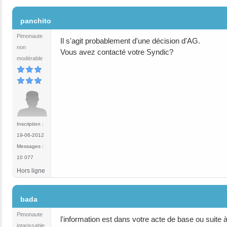
#2
panchito
Pimonaute
Il s'agit probablement d'une décision d'AG.
non
Vous avez contacté votre Syndic?
modérable
Inscription :
19-06-2012
Messages :
10 077
Hors ligne
#3
bada
Pimonaute
l'information est dans votre acte de base ou suite 
intarissable