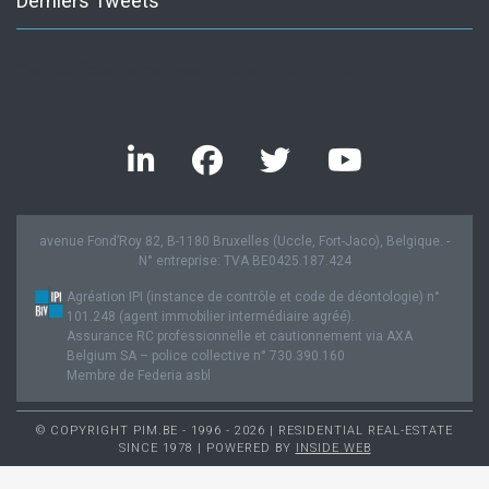
Derniers Tweets
Twitter feed is not available at the moment.
avenue Fond’Roy 82, B-1180 Bruxelles (Uccle, Fort-Jaco), Belgique. -
N° entreprise: TVA BE0425.187.424
Agréation IPI (instance de contrôle et code de déontologie) n°
101.248 (agent immobilier intermédiaire agréé).
Assurance RC professionnelle et cautionnement via AXA
Belgium SA – police collective n° 730.390.160
Membre de Federia asbl
© COPYRIGHT PIM.BE - 1996 - 2026 | RESIDENTIAL REAL-ESTATE
SINCE 1978 | POWERED BY
INSIDE WEB