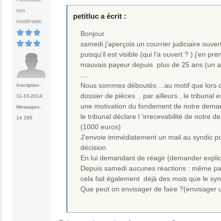
non
petitluc a écrit :
modérable
Bonjour
samedi j'aperçois un courrier judiciaire ouvert
puisqu'il est visible (qui l'a ouvert ? ) j'en
mauvais payeur depuis plus de 25 ans (un avo
....
Nous sommes déboutés ...au motif que lors du 
Inscription :
dossier de pièces . par ailleurs , le tribunal
11-10-2014
une motivation du fondement de notre dema
Messages :
le tribunal déclare l 'irrecevabilité de no
14 286
(1000 euros)
J'envoie immédiatement un mail au syndic po
décision.
En lui demandant de réagir (demander explic
Depuis samedi aucunes réactions : même pas 
cela fait également déjà des mois que le synd
Que peut on envisager de faire ?(envisager u