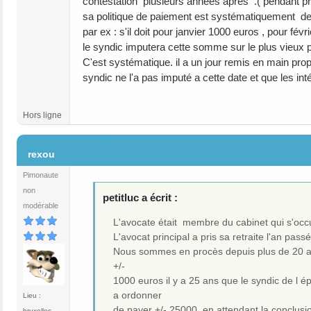
contestation plusieurs années après .( pendant pr
sa politique de paiement est systématiquement de 
par ex : s'il doit pour janvier 1000 euros , pour fév
le syndic imputera cette somme sur le plus vieux paie
C'est systématique. il a un jour remis en main pr
syndic ne l'a pas imputé a cette date et que les intér
Hors ligne
#6
rexou
Pimonaute
non
petitluc a écrit :
modérable
L'avocate était membre du cabinet qui s'occ
L'avocat principal a pris sa retraite l'an pass
Nous sommes en procès depuis plus de 20 ans
+/-
1000 euros il y a 25 ans que le syndic de l ép
a ordonner
Lieu :
de payer +/- 25000 en attendant la conclusio
bruxelles