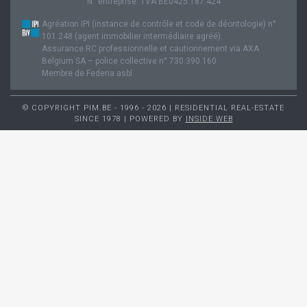
N° entreprise: TVA BE0425.187.424
Agréation IPI (instance de contrôle et code de déontologie) n°
101.248 (agent immobilier intermédiaire agréé).
Assurance RC professionnelle et cautionnement via AXA
Belgium SA – police collective n° 730.390.160
Membre de Federia asbl
© COPYRIGHT PIM.BE - 1996 - 2026 | RESIDENTIAL REAL-ESTATE
SINCE 1978 | POWERED BY
INSIDE WEB