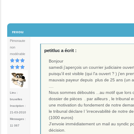
#2
rexou
Pimonaute
non
petitluc a écrit :
modérable
Bonjour
samedi j'aperçois un courrier judiciaire ouvert
puisqu'il est visible (qui l'a ouvert ? ) j'en
mauvais payeur depuis plus de 25 ans (un avo
....
Nous sommes déboutés ...au motif que lors du 
Lieu :
dossier de pièces . par ailleurs , le tribunal
bruxelles
une motivation du fondement de notre dema
Inscription :
le tribunal déclare l 'irrecevabilité de no
21-03-2010
(1000 euros)
Messages :
J'envoie immédiatement un mail au syndic po
11 067
décision.