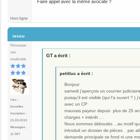
Faire appel avec la même avocate ?
Hors ligne
#4
rexou
Pimonaute
non
GT a écrit :
modérable
petitluc a écrit :
Bonjour
samedi j'aperçois un courrier judiciaire
puisqu'il est visible (qui l'a ouvert ?
Lieu :
avec un CP
bruxelles
mauvais payeur depuis plus de 25 ans 
Inscription :
charges + intérêt ....
21-03-2010
Nous sommes déboutés ...au motif que 
Messages :
introduit un dossier de pièces . par ail
11 067
demande principale se fond ni une mo