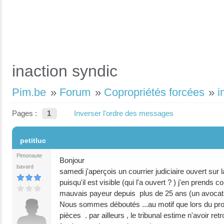
inaction syndic
Pim.be
»
Forum
»
Copropriétés forcées
»
i
Pages :
1
Inverser l'ordre des messages
#1
petitluc
Pimonaute
Bonjour
bavard
samedi j'aperçois un courrier judiciaire ouvert sur l
puisqu'il est visible (qui l'a ouvert ? ) j'en pren
mauvais payeur depuis plus de 25 ans (un avocat ) 
Nous sommes déboutés ...au motif que lors du procè
pièces . par ailleurs , le tribunal estime n'avoir r