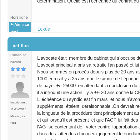
détermination. Quelle est l'échéance du contrat du
Hors ligne
Aime ce
Lexus
post :
#5
petitluc
Pimonaute
L'avocate était membre du cabinet qui s'occupe du
bavard
L'avocat principal a pris sa retraite l'an passé et l
Nous sommes en procès depuis plus de 20 ans avec 
1000 euros il y a 25 ans que le syndic de l époque n
de payer +/- 25000 en attendant la conclusion du p
il a introduit une action il y a +/- 20 ans contre la
L 'échéance du syndic est fin mars et nous n'avo
Inscription :
suppléments étaient déraisonnable .On devrait red
11-11-2014
la longueur de la procédure tient principalement au 
Messages :
et qui lorsqu'il est présent et que l'ACP lui fait de
203
l'AG se contentant de voter contre l'approbation
dans des attendus d'un vieux jugement le condamnant