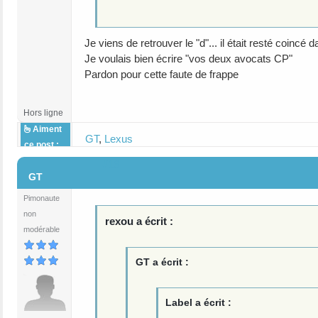
Je viens de retrouver le "d"... il était resté coincé 
Je voulais bien écrire "vos deux avocats CP"
Pardon pour cette faute de frappe
Hors ligne
Aiment
GT
,
Lexus
ce post :
#16
GT
Pimonaute
non
rexou a écrit :
modérable
GT a écrit :
Label a écrit :