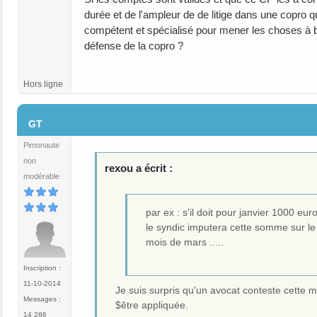
durée et de l'ampleur de de litige dans une copro q
compétent et spécialisé pour mener les choses à bie
défense de la copro ?
Hors ligne
#10
GT
Pimonaute
non
rexou a écrit :
modérable
par ex : s'il doit pour janvier 1000 eu
le syndic imputera cette somme sur le pl
mois de mars .....
Inscription :
11-10-2014
Je suis surpris qu'un avocat conteste cette m
Messages :
$être appliquée.
14 286