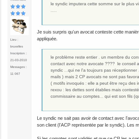
le syndic imputera cette somme sur le plus vie
.....
Je suis surpris qu'un avocat conteste cette manière
appliquée.
Lieu :
bruxelles
Inscription :
le problème reste entier . un membre du cons
21-03-2010
contact avec notre avocate ???? le consei
Messages :
syndic ...qui ne l'a toujours pas réceptionne
11 067
mails ) mais 2 CP avocats ne sont pas favor
( motifs invoqués : elle a peut être reçu des i
rexou : les dettes sont établies mais contest
commissaire au comptes... qui est son fils (q
Le syndic ne sait pas avoir de contact avec l'avoca
son client (l'ACP représentée par le syndic). Les 
Si les comptes sont validés et que ce CP les a conte