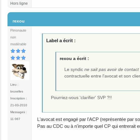
Hors ligne
#12
rexou
Pimonaute
non
Label a écrit :
modérable
rexou a écrit :
Le syndic
ne sait pas avoir de contact
contractuelle entre l'avocat et son clie
Lieu :
bruxelles
Pourriez-vous 'clarifier' SVP ?!!
Inscription :
21-03-2010
Messages :
L'avocat est engagé par l'ACP (représentée par so
11 067
Pas au CDC ou à n'importe quel CP qui entrerait en