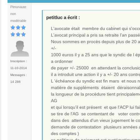
Pimonaute
non
petitluc a écrit :
modérable
L'avocate était membre du cabinet qui s'occ
L'avocat principal a pris sa retraite l'an pass
Nous sommes en procès depuis plus de 20 ans
+/-
1000 euros il y a 25 ans que le syndic de l ép
a ordonner
Inscription :
de payer +/- 25000 en attendant la conclusio
11-10-2014
il a introduit une action il y a +/- 20 ans con
Messages :
L 'échéance du syndic est fin mars et nous
14 286
matière de suppléments étaient déraisonnabl
la longueur de la procédure tient principaleme
AG
et qui lorsqu'il est présent et que l'ACP lui f
se tire de l'AG se contentant de voter contr
dans des attendus d'un vieux jugement le conda
demande de contestation plusieurs années ap
des comptes )
sa politique de paiement est systématiqueme