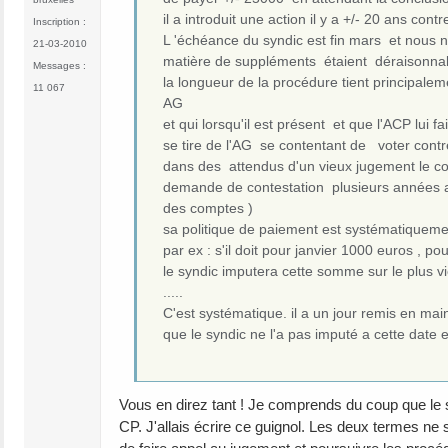
il a introduit une action il y a +/- 20 ans con
Inscription :
L 'échéance du syndic est fin mars et nous
21-03-2010
matière de suppléments étaient déraisonnabl
Messages :
la longueur de la procédure tient principaleme
11 067
AG
et qui lorsqu'il est présent et que l'ACP lui f
se tire de l'AG se contentant de voter contr
dans des attendus d'un vieux jugement le conda
demande de contestation plusieurs années ap
des comptes )
sa politique de paiement est systématiqueme
par ex : s'il doit pour janvier 1000 euros , p
le syndic imputera cette somme sur le plus vie
.....
C'est systématique. il a un jour remis en m
que le syndic ne l'a pas imputé a cette date et
Vous en direz tant ! Je comprends du coup que le 
CP. J'allais écrire ce guignol. Les deux termes ne s