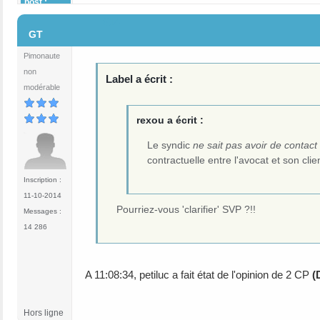
post :
#14
GT
Pimonaute
non
Label a écrit :
modérable
rexou a écrit :
Le syndic
ne sait pas avoir de contact
contractuelle entre l'avocat et son clie
Inscription :
11-10-2014
Pourriez-vous 'clarifier' SVP ?!!
Messages :
14 286
A 11:08:34, petiluc a fait état de l'opinion de 2 CP
(
Hors ligne