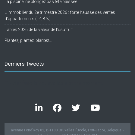
La piscine: ne plongez pas tête baissée
L’immobilier du 2e trimestre 2026 : forte hausse des ventes
d’appartements (+4,8 %)
Tables 2026 de la valeur de l’usufruit
Plantez, plantez, plantez…
Derniers Tweets
Twitter feed is not available at the moment.
avenue Fond’Roy 82, B-1180 Bruxelles (Uccle, Fort-Jaco), Belgique. -