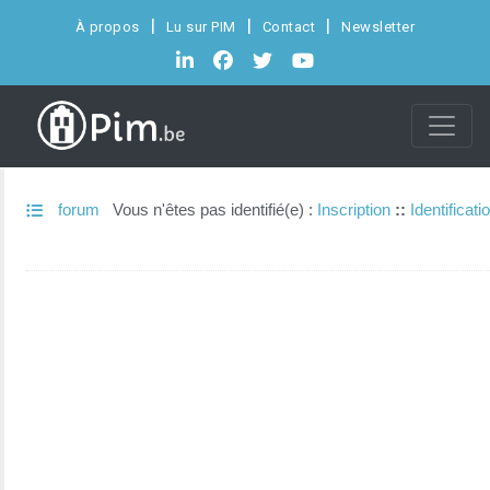
À propos
Lu sur PIM
Contact
Newsletter
forum
Vous n'êtes pas identifié(e) :
Inscription
::
Identificati