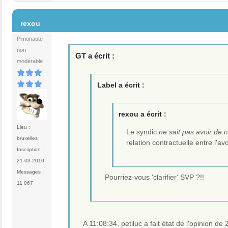
#15
rexou
Pimonaute
non
GT a écrit :
modérable
Label a écrit :
rexou a écrit :
Lieu :
Le syndic
ne sait pas avoir de 
bruxelles
relation contractuelle entre l'av
Inscription :
21-03-2010
Messages :
Pourriez-vous 'clarifier' SVP ?!!
11 067
A 11:08:34, petiluc a fait état de l'opinion de