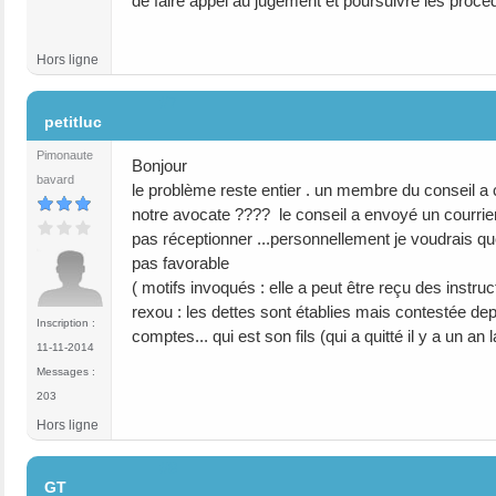
de faire appel au jugement et poursuivre les proc
Hors ligne
#7
petitluc
Pimonaute
Bonjour
bavard
le problème reste entier . un membre du conseil a
notre avocate ???? le conseil a envoyé un courri
pas réceptionner ...personnellement je voudrais q
pas favorable
( motifs invoqués : elle a peut être reçu des instruc
rexou : les dettes sont établies mais contestée de
Inscription :
comptes... qui est son fils (qui a quitté il y a un
11-11-2014
Messages :
203
Hors ligne
#8
GT