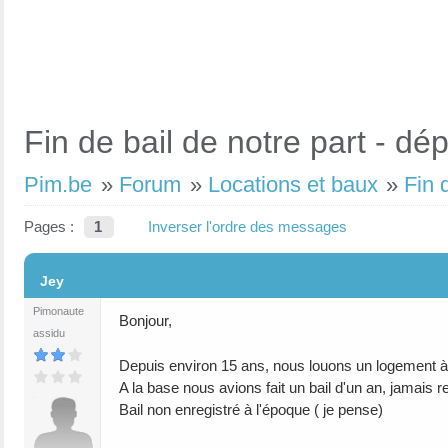
Fin de bail de notre part - dép
Pim.be
»
Forum
»
Locations et baux
»
Fin 
Pages :
1
Inverser l'ordre des messages
#1
Jey
Pimonaute
Bonjour,
assidu
Depuis environ 15 ans, nous louons un logement 
A la base nous avions fait un bail d'un an, jamais 
Bail non enregistré à l'époque ( je pense)