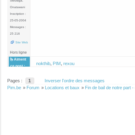
Sibulaga,
Onatawani
Inscription :
25-05-2004
Messages :
25 216
Site Web
Hors ligne
Aiment
nokthib
,
PIM
,
rexou
ce post :
Pages :
1
Inverser l'ordre des messages
Pim.be
»
Forum
»
Locations et baux
»
Fin de bail de notre part -