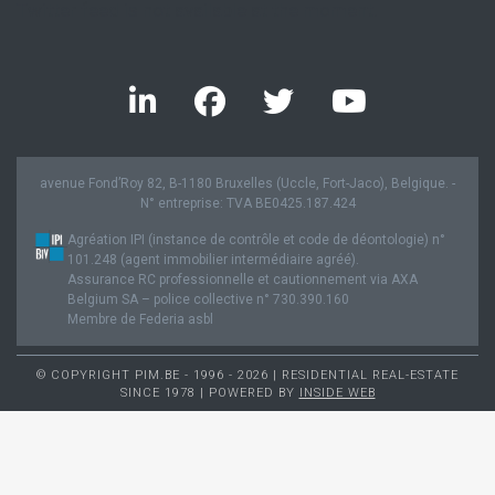
Twitter feed is not available at the moment.
avenue Fond’Roy 82, B-1180 Bruxelles (Uccle, Fort-Jaco), Belgique. -
N° entreprise: TVA BE0425.187.424
Agréation IPI (instance de contrôle et code de déontologie) n°
101.248 (agent immobilier intermédiaire agréé).
Assurance RC professionnelle et cautionnement via AXA
Belgium SA – police collective n° 730.390.160
Membre de Federia asbl
© COPYRIGHT PIM.BE - 1996 - 2026 | RESIDENTIAL REAL-ESTATE
SINCE 1978 | POWERED BY
INSIDE WEB