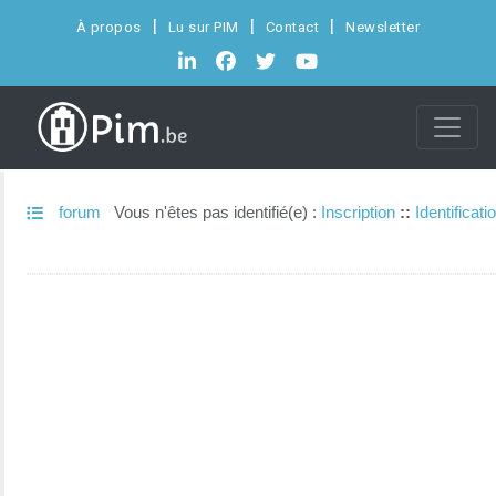
À propos
Lu sur PIM
Contact
Newsletter
forum
Vous n'êtes pas identifié(e) :
Inscription
::
Identificati