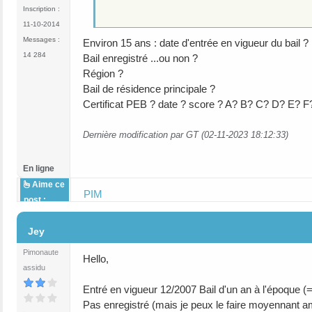
Inscription :
11-10-2014
Messages :
Environ 15 ans : date d'entrée en vigueur du bail ?
14 284
Bail enregistré ...ou non ?
Région ?
Bail de résidence principale ?
Certificat PEB ? date ? score ? A? B? C? D? E? 
Dernière modification par GT (02-11-2023 18:12:33)
En ligne
Aime ce
PIM
post :
#3
Jey
Pimonaute
Hello,
assidu
Entré en vigueur 12/2007 Bail d'un an à l'époque 
Pas enregistré (mais je peux le faire moyennant 