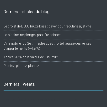
Derniers articles du blog
Le projet de DLUU bruxelloise : payer pour régulariser, et vite !
La piscine: ne plongez pas tête baissée
L’immobilier du 2e trimestre 2026 : forte hausse des ventes
d’appartements (+4,8 %)
Tables 2026 de la valeur de l’usufruit
Plantez, plantez, plantez…
Derniers Tweets
Twitter feed is not available at the moment.