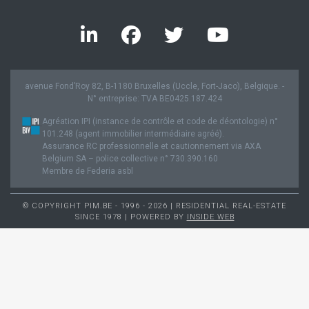
avenue Fond’Roy 82, B-1180 Bruxelles (Uccle, Fort-Jaco), Belgique. -
N° entreprise: TVA BE0425.187.424
Agréation IPI (instance de contrôle et code de déontologie) n°
101.248 (agent immobilier intermédiaire agréé).
Assurance RC professionnelle et cautionnement via AXA
Belgium SA – police collective n° 730.390.160
Membre de Federia asbl
© COPYRIGHT PIM.BE - 1996 - 2026 | RESIDENTIAL REAL-ESTATE
SINCE 1978 | POWERED BY
INSIDE WEB