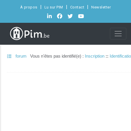
À propos
Lu sur PIM
Contact
Newsletter
forum
Vous n'êtes pas identifié(e) :
Inscription
::
Identificati