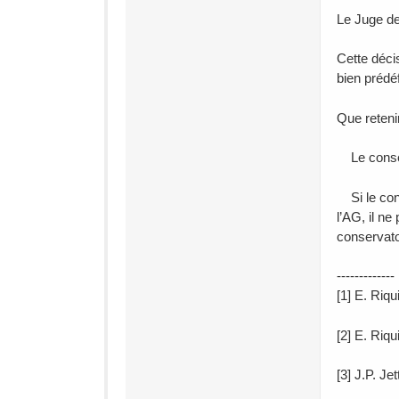
Le Juge de
Cette déci
bien prédéf
Que reteni
Le conseil
Si le cons
l’AG, il n
conservato
-------------
[1] E. Riqu
[2] E. Riqui
[3] J.P. Jet