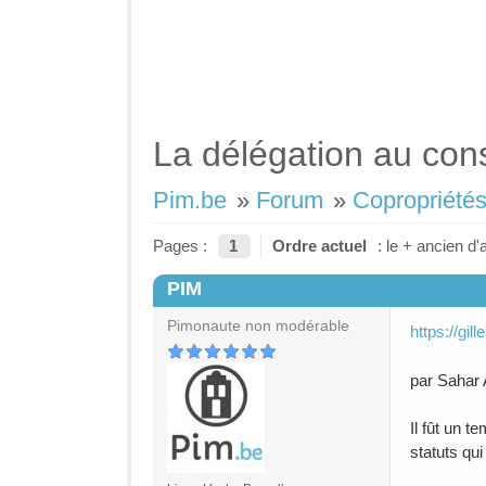
La délégation au cons
Pim.be
»
Forum
»
Copropriétés
Pages :
1
Ordre actuel
: le + ancien d'
PIM
#1
Pimonaute non modérable
https://gil
par Sahar 
Il fût un t
statuts qu