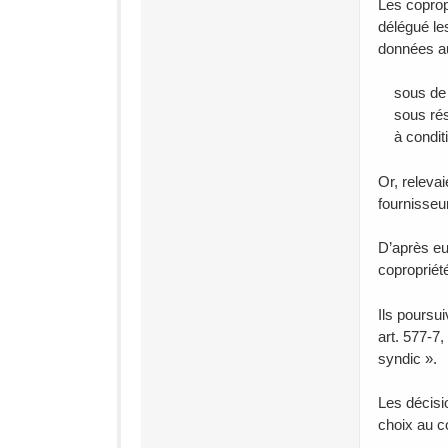
Les coprop
délégué le
données au
sous de st
sous rése
à conditio
Or, relevai
fournisseur
D’après eu
copropriét
Ils poursu
art. 577-7,
syndic ».
Les décisi
choix au c