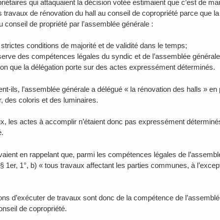
riétaires qui attaquaient la décision votée estimaient que c’est de m
s travaux de rénovation du hall au conseil de copropriété parce que la
 conseil de propriété par l’assemblée générale :
rictes conditions de majorité et de validité dans le temps;
rve des compétences légales du syndic et de l’assemblée générale
n que la délégation porte sur des actes expressément déterminés.
ent-ils, l’assemblée générale a délégué « la rénovation des halls » en 
, des coloris et des luminaires.
x, les actes à accomplir n’étaient donc pas expressément déterminés 
é.
ivaient en rappelant que, parmi les compétences légales de l’assemblé
 § 1er, 1°, b) « tous travaux affectant les parties communes, à l’exce
ons d’exécuter de travaux sont donc de la compétence de l’assemblée 
onseil de copropriété.