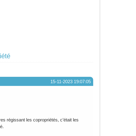
iété
15-11-2023 19:07:05
s régissant les copropriétés, c’était les
é.