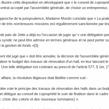
 illustre cette disposition en développant que « le conseil de copropri
contrat accepté par l’assemblée générale, de choisir un entrepreneur, e
approche de la jurisprudence, Madame Mostin constate que « La prati
é de très nombreuses missions est régulièrement sanctionnée par les
 de paix de Jette a déjà eu l’occasion de juger qu’ « une délégation p
 au syndic ne peut être admise en termes généraux et ne peut porter su
 la gestion de fonds »[3].
ment été jugé que « doit être annulée, la décision de l’assemblée génér
aliser le budget des travaux de rénovation d’un hall, en leur laissant l
 Une telle délégation est contraire au prescrit de l’article 577, § 1er, 1°
affaire, la résolution litigieuse était libellée comme suit :
lée vote le principe des travaux de rénovation des halls dans un bud
t délègue au conseil de copropriété le soin de finaliser dans le cadre
r, choix des coloris et des nouveaux luminaires) ».