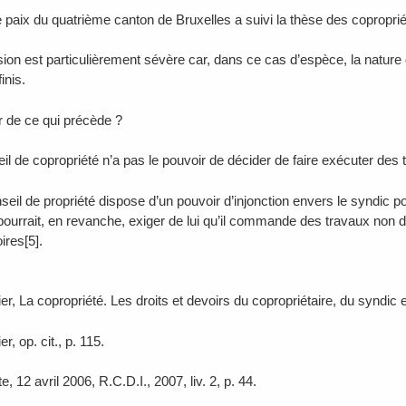
 paix du quatrième canton de Bruxelles a suivi la thèse des copropriéta
sion est particulièrement sévère car, dans ce cas d’espèce, la nature 
inis.
r de ce qui précède ?
 de copropriété n’a pas le pouvoir de décider de faire exécuter des 
eil de propriété dispose d’un pouvoir d’injonction envers le syndic p
e pourrait, en revanche, exiger de lui qu’il commande des travaux non
ires[5].
ier, La copropriété. Les droits et devoirs du copropriétaire, du syndic e
er, op. cit., p. 115.
te, 12 avril 2006, R.C.D.I., 2007, liv. 2, p. 44.