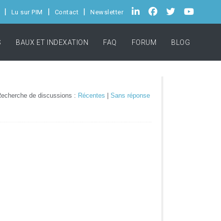
Lu sur PIM
Contact
Newsletter
S
BAUX ET INDEXATION
FAQ
FORUM
BLOG
echerche de discussions :
Récentes
|
Sans réponse