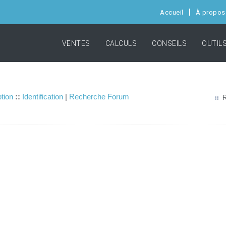
Accueil
À propos
VENTES
CALCULS
CONSEILS
OUTIL
ption
::
Identification
|
Recherche Forum
R