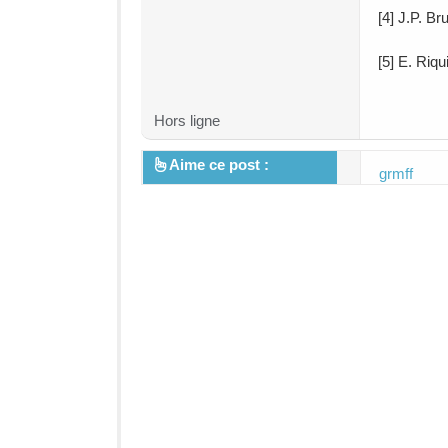
[4] J.P. Br
[5] E. Riqui
Hors ligne
Aime ce post :
grmff