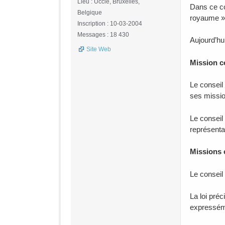
Lieu : Uccle, Bruxelles,
Dans ce co
Belgique
royaume » 
Inscription : 10-03-2004
Messages : 18 430
Aujourd’hu
Site Web
Mission co
Le conseil 
ses missio
Le conseil
représenta
Missions c
Le conseil
La loi pré
expresséme