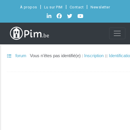
À propos
Lu sur PIM
Contact
Newsletter
forum
Vous n'êtes pas identifié(e) :
Inscription
::
Identificati