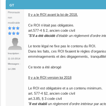
#9
GT
Pimonaute
Il y a le ROI avant la loi de 2018.
non
modérable
Ce ROI n'était pas obligatoire.
art.577-4 § 2, ancien code civil
"
S'il a été décidé
d'établir un règlement d'ordre inté
Le texte légal ne fixe pas le contenu du ROI.
Dans les faits, ces ROI fixaient le règles d'org
Inscription :
emménagements et des dégagements, tranquillité 
11-10-2014
Messages :
Ce texte a été abrogé
14 286
Il y a le ROI version loi 2018
Le ROI est obligatoire et a un contenu minimum.
art. 577-4 §2, ancien code civil
art.3.85, § 3 code civil
"
Il est établi
un règlement d'ordre intérieur par act