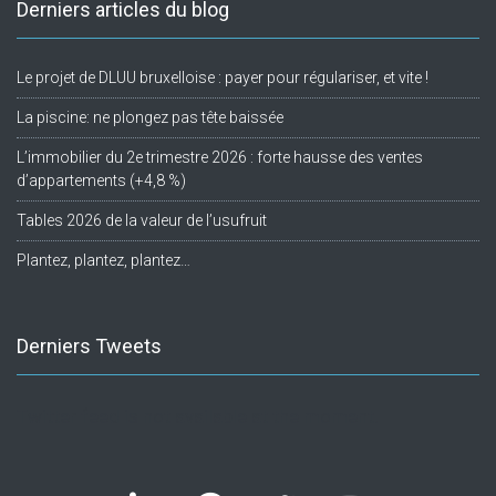
Derniers articles du blog
Le projet de DLUU bruxelloise : payer pour régulariser, et vite !
La piscine: ne plongez pas tête baissée
L’immobilier du 2e trimestre 2026 : forte hausse des ventes
d’appartements (+4,8 %)
Tables 2026 de la valeur de l’usufruit
Plantez, plantez, plantez…
Derniers Tweets
Twitter feed is not available at the moment.