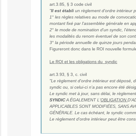
art.3.85, § 3 code civil
"
Il est établi
un règlement d'ordre intérieur p
1° les règles relatives au mode de convocati
montant fixé par l'assemblée générale en applic
2° le mode de nomination d'un syndic, l'éten
les modalités du renom éventuel de son contra
3° la période annuelle de quinze jours pendan
Figureront donc dans le ROI nouvelle formule 
Le ROI et les obligations du syndic
art.3.93, § 3, c. civil
"Le règlement d'ordre intérieur est déposé, da
syndic ou, si celui-ci n'a pas encore été désign
Le syndic met à jour, sans délai, le règlemen
SYNDIC
A ÉGALEMENT L'
OBLIGATION
D'A
APPLICABLES SONT MODIFIÉES, SANS AV
GÉNÉRALE. Le cas échéant, le syndic commun
Le règlement d'ordre intérieur peut être consu