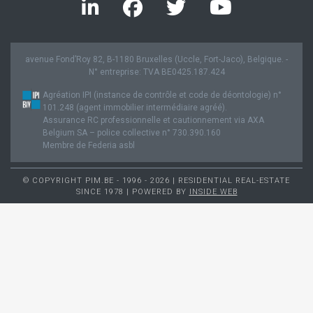
avenue Fond’Roy 82, B-1180 Bruxelles (Uccle, Fort-Jaco), Belgique. -
N° entreprise: TVA BE0425.187.424
Agréation IPI (instance de contrôle et code de déontologie) n°
101.248 (agent immobilier intermédiaire agréé).
Assurance RC professionnelle et cautionnement via AXA
Belgium SA – police collective n° 730.390.160
Membre de Federia asbl
© COPYRIGHT PIM.BE - 1996 - 2026 | RESIDENTIAL REAL-ESTATE
SINCE 1978 | POWERED BY
INSIDE WEB