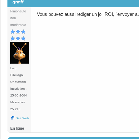
grmff
Pimonaute
Vous pouvez aussi rediger un joli ROI, l'envoyer au
non
modérable
Lieu :
Sibulaga,
Onatawani
Inscription :
25-05-2004
Messages :
25 216
Site Web
En ligne