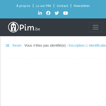
À propos
Lu sur PIM
Contact
Newsletter
forum
Vous n'êtes pas identifié(e) :
Inscription
::
Identificati