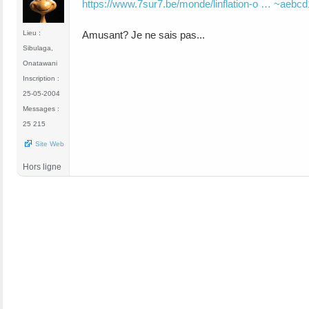
https://www.7sur7.be/monde/linflation-o … ~aebcd
Amusant? Je ne sais pas...
Lieu :
Sibulaga,
Onatawani
Inscription :
25-05-2004
Messages :
25 215
Site Web
Hors ligne