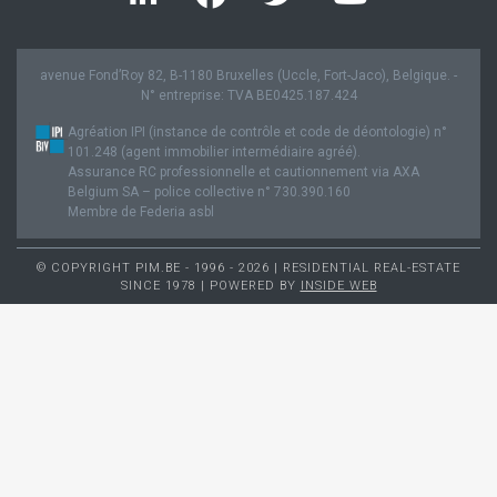
avenue Fond’Roy 82, B-1180 Bruxelles (Uccle, Fort-Jaco), Belgique. -
N° entreprise: TVA BE0425.187.424
Agréation IPI (instance de contrôle et code de déontologie) n°
101.248 (agent immobilier intermédiaire agréé).
Assurance RC professionnelle et cautionnement via AXA
Belgium SA – police collective n° 730.390.160
Membre de Federia asbl
© COPYRIGHT PIM.BE - 1996 - 2026 | RESIDENTIAL REAL-ESTATE
SINCE 1978 | POWERED BY
INSIDE WEB