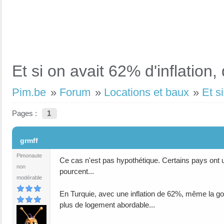
Et si on avait 62% d'inflation
Pim.be
»
Forum
»
Locations et baux
»
Et s
Pages :
1
#1
grmff
Pimonaute
Ce cas n'est pas hypothétique. Certains pays ont une
non
pourcent...
modérable
En Turquie, avec une inflation de 62%, même la gou
plus de logement abordable...