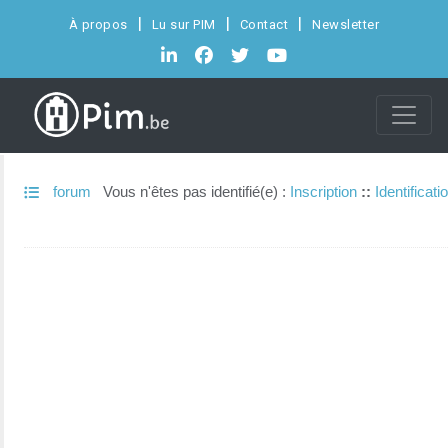
À propos
Lu sur PIM
Contact
Newsletter
forum
Vous n'êtes pas identifié(e) :
Inscription
::
Identificati