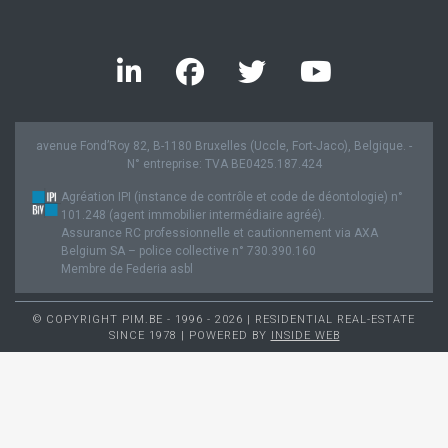
avenue Fond’Roy 82, B-1180 Bruxelles (Uccle, Fort-Jaco), Belgique. -
N° entreprise: TVA BE0425.187.424
Agréation IPI (instance de contrôle et code de déontologie) n°
101.248 (agent immobilier intermédiaire agréé).
Assurance RC professionnelle et cautionnement via AXA
Belgium SA – police collective n° 730.390.160
Membre de Federia asbl
© COPYRIGHT PIM.BE - 1996 - 2026 | RESIDENTIAL REAL-ESTATE
SINCE 1978 | POWERED BY
INSIDE WEB