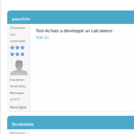
#2
panchito
Pimonaute
Test-Achats a développé un calculateur:
non
Voir ici
modérable
Inscription :
19-06-2012
Messages :
10 077
Hors ligne
#3
Scrablabla
Pimonaute