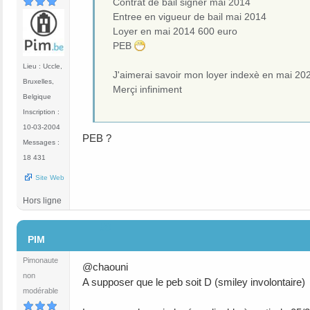
Contrat de bail signer mai 2014
Entree en vigueur de bail mai 2014
Loyer en mai 2014 600 euro
PEB
Lieu : Uccle,
J'aimerai savoir mon loyer indexè en mai 20
Bruxelles,
Merçi infiniment
Belgique
Inscription :
10-03-2004
PEB ?
Messages :
18 431
Site Web
Hors ligne
#8
PIM
Pimonaute
@chaouni
non
A supposer que le peb soit D (smiley involontaire)
modérable