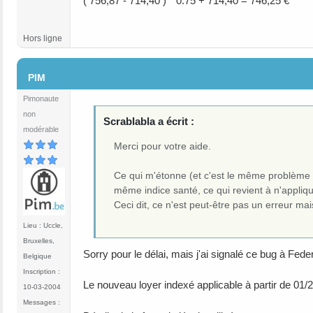
( 756,87 - 714,40 ) * 0.75 + 714,40 = 746,25 €
Hors ligne
#9
PIM
Pimonaute
non
Scrablabla a écrit :
modérable
Merci pour votre aide.
Ce qui m'étonne (et c'est le même problème pou
même indice santé, ce qui revient à n'appliqu
Ceci dit, ce n'est peut-être pas un erreur mai
Lieu : Uccle,
Bruxelles,
Sorry pour le délai, mais j'ai signalé ce bug à Feder
Belgique
Inscription :
Le nouveau loyer indexé applicable à partir de 01/
10-03-2004
Messages :