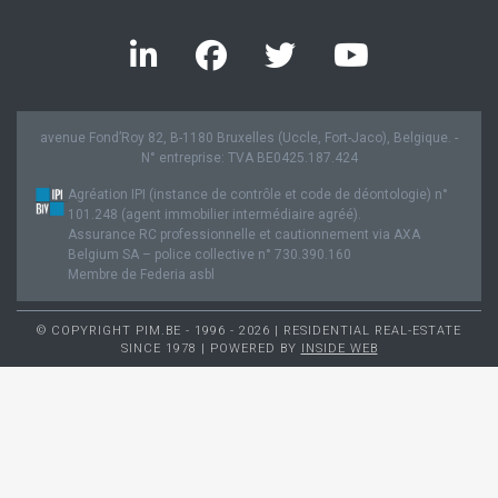
avenue Fond’Roy 82, B-1180 Bruxelles (Uccle, Fort-Jaco), Belgique. -
N° entreprise: TVA BE0425.187.424
Agréation IPI (instance de contrôle et code de déontologie) n°
101.248 (agent immobilier intermédiaire agréé).
Assurance RC professionnelle et cautionnement via AXA
Belgium SA – police collective n° 730.390.160
Membre de Federia asbl
© COPYRIGHT PIM.BE - 1996 - 2026 | RESIDENTIAL REAL-ESTATE
SINCE 1978 | POWERED BY
INSIDE WEB