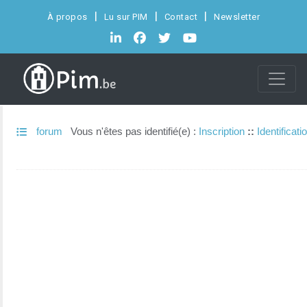
À propos
Lu sur PIM
Contact
Newsletter
forum
Vous n'êtes pas identifié(e) :
Inscription
::
Identificati