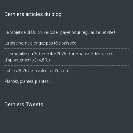
Derniers articles du blog
Le projet de DLUU bruxelloise : payer pour régulariser, et vite !
La piscine: ne plongez pas tête baissée
L’immobilier du 2e trimestre 2026 : forte hausse des ventes
d’appartements (+4,8 %)
Tables 2026 de la valeur de l’usufruit
Plantez, plantez, plantez…
Derniers Tweets
Twitter feed is not available at the moment.