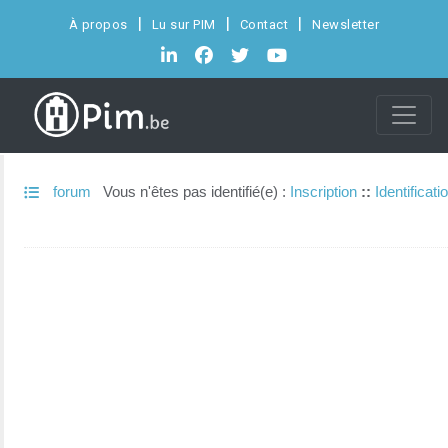
À propos
Lu sur PIM
Contact
Newsletter
forum
Vous n'êtes pas identifié(e) :
Inscription
::
Identificati