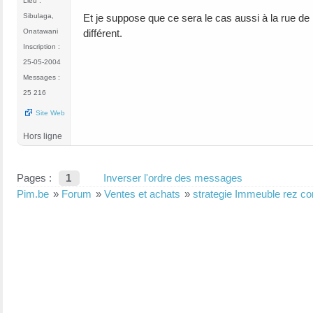
Lieu :
Et je suppose que ce sera le cas aussi à la rue d
Sibulaga,
différent.
Onatawani
Inscription :
25-05-2004
Messages :
25 216
Site Web
Hors ligne
Pages :
1
Inverser l'ordre des messages
Pim.be
»
Forum
»
Ventes et achats
»
strategie Immeuble rez co