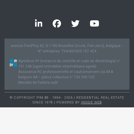
avenue Fond’Roy 82, B-1180 Bruxelles (Uccle, Fort-Jaco), Belgique. -
N° entreprise: TVA BE0425.187.424
Agréation IPI (instance de contrôle et code de déontologie) n°
101.248 (agent immobilier intermédiaire agréé).
Assurance RC professionnelle et cautionnement via AXA
Belgium SA – police collective n° 730.390.160
Membre de Federia asbl
© COPYRIGHT PIM.BE - 1996 - 2026 | RESIDENTIAL REAL-ESTATE
SINCE 1978 | POWERED BY
INSIDE WEB