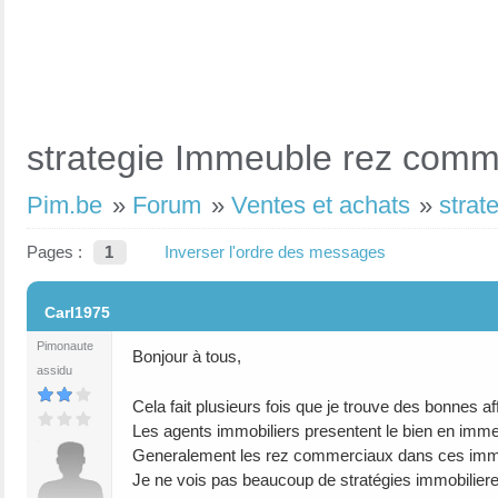
strategie Immeuble rez comme
Pim.be
»
Forum
»
Ventes et achats
»
strat
Pages :
1
Inverser l'ordre des messages
#1
Carl1975
Pimonaute
Bonjour à tous,
assidu
Cela fait plusieurs fois que je trouve des bonnes
Les agents immobiliers presentent le bien en i
Generalement les rez commerciaux dans ces immeub
Je ne vois pas beaucoup de stratégies immobilieres