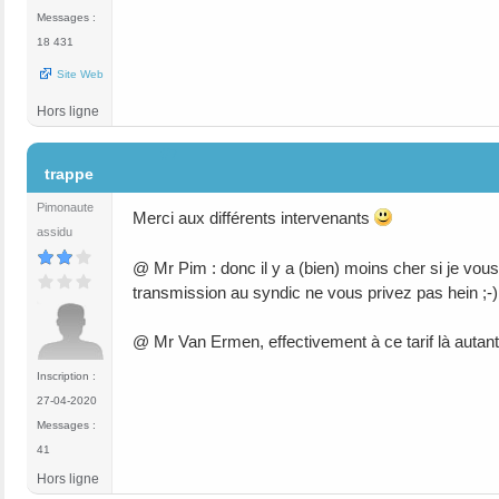
Messages :
18 431
Site Web
Hors ligne
#7
trappe
Pimonaute
Merci aux différents intervenants
assidu
@ Mr Pim : donc il y a (bien) moins cher si je v
transmission au syndic ne vous privez pas hein ;-)
@ Mr Van Ermen, effectivement à ce tarif là autant m
Inscription :
27-04-2020
Messages :
41
Hors ligne