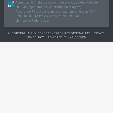
Agréation IPI (instance de contrôle et code de déontologie) n°
101.248 (agent immobilier intermédiaire agréé).
Assurance RC professionnelle et cautionnement via AXA
Belgium SA – police collective n° 730.390.160
Membre de Federia asbl
© COPYRIGHT PIM.BE - 1996 - 2026 | RESIDENTIAL REAL-ESTATE
SINCE 1978 | POWERED BY
INSIDE WEB