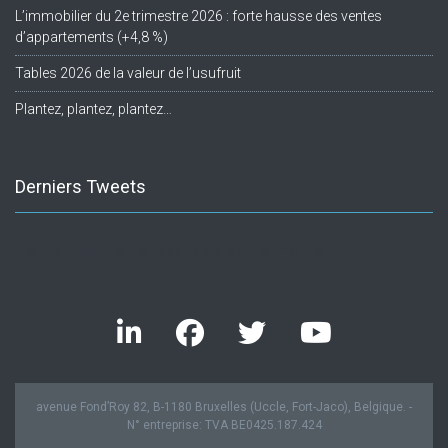
L’immobilier du 2e trimestre 2026 : forte hausse des ventes
d’appartements (+4,8 %)
Tables 2026 de la valeur de l’usufruit
Plantez, plantez, plantez…
Derniers Tweets
Twitter feed is not available at the moment.
avenue Fond’Roy 82, B-1180 Bruxelles (Uccle, Fort-Jaco), Belgique. -
N° entreprise: TVA BE0425.187.424