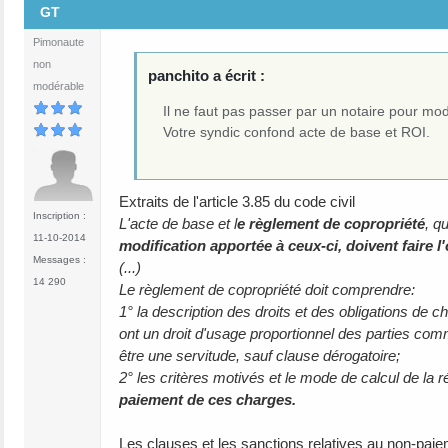
GT
Pimonaute
non
panchito a écrit :
modérable
Il ne faut pas passer par un notaire pour mod
Votre syndic confond acte de base et ROI.
Extraits de l'article 3.85 du code civil
Inscription :
L'acte de base et l
e règlement de copropriété
, q
11-10-2014
modification apportée à ceux-ci, doivent faire l
Messages :
(...)
14 290
Le règlement de copropriété doit comprendre:
1° la description des droits et des obligations de 
ont un droit d'usage proportionnel des parties comm
être une servitude, sauf clause dérogatoire;
2° les critères motivés et le mode de calcul de la 
paiement de ces charges.
Les clauses et les sanctions relatives au non-paie