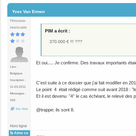
#8
Yves Van Ermen
Pimonaute
intarissable
PIM a écrit :
370.000 € !!! ???
Et oui..... Je confirme. Des travaux importants étai
Lieu :
Belgique
Inscription :
C'est suite à ce dossier que j'ai fait modifier en 2
11-03-2011
Le point 4 était rédigé comme suit avant 2018 : "le
Messages :
Et il est devenu "4° le cas échéant, le relevé des 
540
@trappe: ils sont 8.
Site Web
Hors ligne
Aime ce