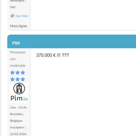
Messages :
540
Site Web
Hors ligne
#6
PIM
Pimonaute
370.000 € !!! ???
non
modérable
Lieu : Uccle,
Bruxelles,
Belgique
Inscription :
10-03-2004