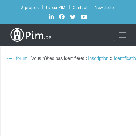
À propos
Lu sur PIM
Contact
Newsletter
forum
Vous n'êtes pas identifié(e) :
Inscription
::
Identificati