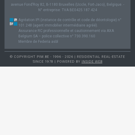
avenue Fond’Roy 82, B-1180 Bruxelles (Uccle, Fort-Jaco), Belgique. -
N° entreprise: TVA BE0425.187.424
Agréation IPI (instance de contrôle et code de déontologie) n°
101.248 (agent immobilier intermédiaire agréé).
Assurance RC professionnelle et cautionnement via AXA
Belgium SA – police collective n° 730.390.160
Membre de Federia asbl
© COPYRIGHT PIM.BE - 1996 - 2026 | RESIDENTIAL REAL-ESTATE
SINCE 1978 | POWERED BY
INSIDE WEB