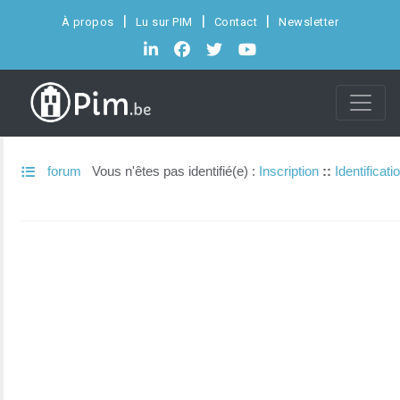
À propos
Lu sur PIM
Contact
Newsletter
forum
Vous n'êtes pas identifié(e) :
Inscription
::
Identificati