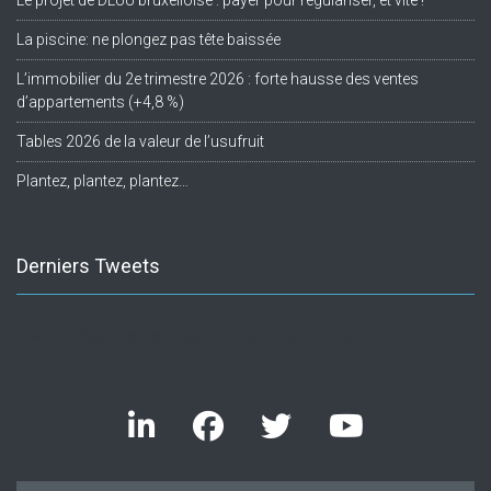
Le projet de DLUU bruxelloise : payer pour régulariser, et vite !
La piscine: ne plongez pas tête baissée
L’immobilier du 2e trimestre 2026 : forte hausse des ventes
d’appartements (+4,8 %)
Tables 2026 de la valeur de l’usufruit
Plantez, plantez, plantez…
Derniers Tweets
Twitter feed is not available at the moment.