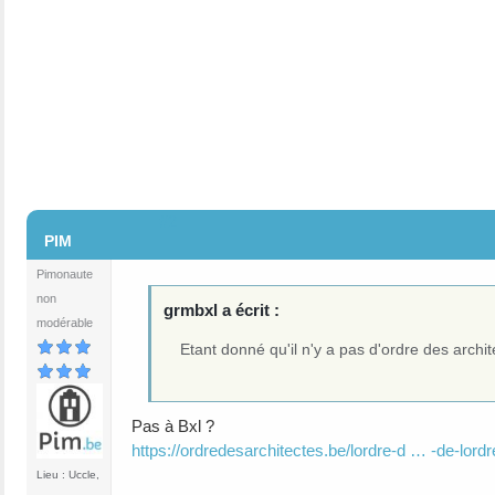
#2
PIM
Pimonaute
non
grmbxl a écrit :
modérable
Etant donné qu'il n'y a pas d'ordre des archi
Pas à Bxl ?
https://ordredesarchitectes.be/lordre-d … -de-lordr
Lieu : Uccle,