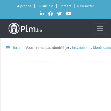
À propos
Lu sur PIM
Contact
Newsletter
forum
Vous n'êtes pas identifié(e) :
Inscription
::
Identificati