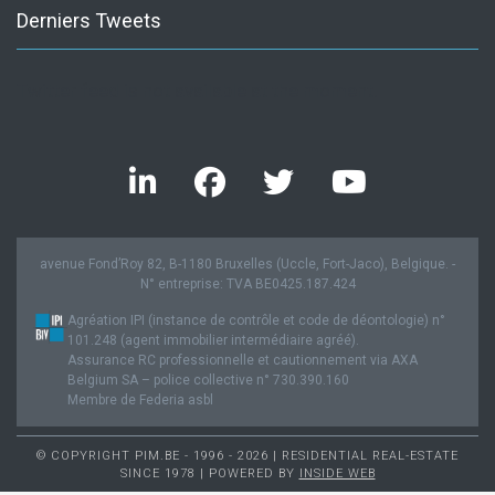
Derniers Tweets
Twitter feed is not available at the moment.
avenue Fond’Roy 82, B-1180 Bruxelles (Uccle, Fort-Jaco), Belgique. -
N° entreprise: TVA BE0425.187.424
Agréation IPI (instance de contrôle et code de déontologie) n°
101.248 (agent immobilier intermédiaire agréé).
Assurance RC professionnelle et cautionnement via AXA
Belgium SA – police collective n° 730.390.160
Membre de Federia asbl
© COPYRIGHT PIM.BE - 1996 - 2026 | RESIDENTIAL REAL-ESTATE
SINCE 1978 | POWERED BY
INSIDE WEB