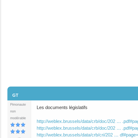
#2
GT
Pimonaute
Les documents législatifs
non
modérable
http://weblex.brussels/data/crb/doc/202 … .pdf#p
http://weblex.brussels/data/crb/doc/202 … .pdf#p
http://weblex.brussels/data/crb/cri/202 … df#page