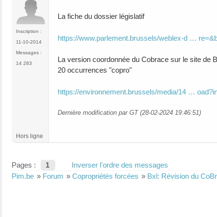
La fiche du dossier législatif
Inscription :
https://www.parlement.brussels/weblex-d … re=
11-10-2014
Messages :
La version coordonnée du Cobrace sur le site de 
14 283
20 occurrences "copro"
https://environnement.brussels/media/14 … oad?in
Dernière modification par GT (28-02-2024 19:46:51)
Hors ligne
Pages :
1
Inverser l'ordre des messages
Pim.be
»
Forum
»
Copropriétés forcées
»
Bxl: Révision du CoB