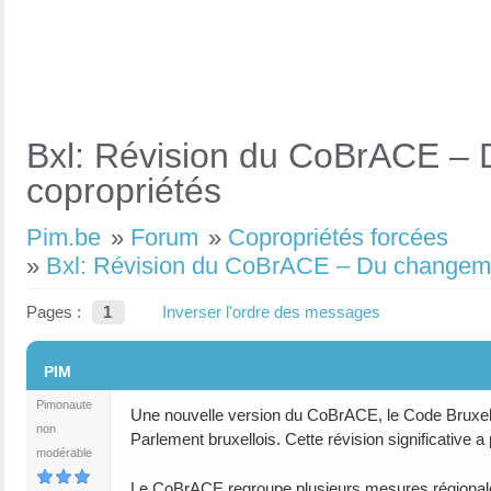
Bxl: Révision du CoBrACE – 
copropriétés
Pim.be
»
Forum
»
Copropriétés forcées
»
Bxl: Révision du CoBrACE – Du changeme
Pages :
1
Inverser l'ordre des messages
#1
PIM
Pimonaute
Une nouvelle version du CoBrACE, le Code Bruxelloi
non
Parlement bruxellois. Cette révision significativ
modérable
Le CoBrACE regroupe plusieurs mesures régionales