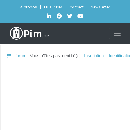
À propos
Lu sur PIM
Contact
Newsletter
forum
Vous n'êtes pas identifié(e) :
Inscription
::
Identificati