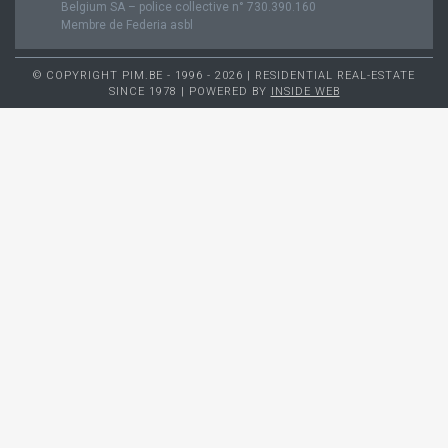
Belgium SA – police collective n° 730.390.160
Membre de Federia asbl
© COPYRIGHT PIM.BE - 1996 - 2026 | RESIDENTIAL REAL-ESTATE
SINCE 1978 | POWERED BY
INSIDE WEB