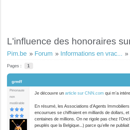
L'influence des honoraires su
Pim.be
»
Forum
»
Informations en vrac...
Pages :
1
#1
grmff
Pimonaute
Je découvre un
article sur CNN.com
qui m'a intér
non
modérable
En résumé, les Associations d'Agents Immobiliers a
encourrues se chiffraient en milliards de dollars, e
centaines de millions. On ne rigole pas chez l'Onc
peuplés que la Belgique...) parce qu'elle ne publia