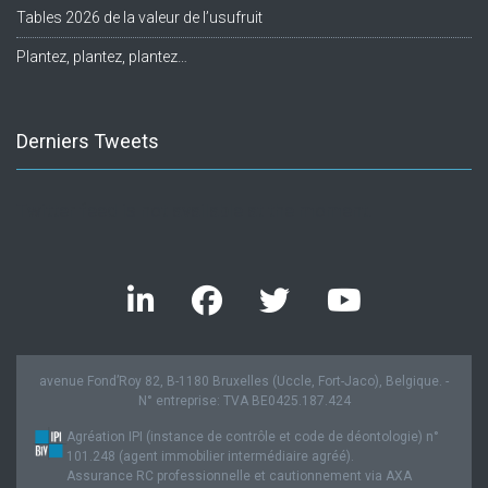
Tables 2026 de la valeur de l’usufruit
Plantez, plantez, plantez…
Derniers Tweets
Twitter feed is not available at the moment.
avenue Fond’Roy 82, B-1180 Bruxelles (Uccle, Fort-Jaco), Belgique. -
N° entreprise: TVA BE0425.187.424
Agréation IPI (instance de contrôle et code de déontologie) n°
101.248 (agent immobilier intermédiaire agréé).
Assurance RC professionnelle et cautionnement via AXA