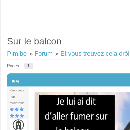
Sur le balcon
Pim.be
»
Forum
»
Et vous trouvez cela drôl
Pages :
1
#1
PIM
Pimonaute
non
modérable