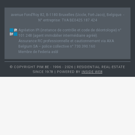
avenue Fond’Roy 82, B-1180 Bruxelles (Uccle, Fort-Jaco), Belgique. -
N° entreprise: TVA BE0425.187.424
Agréation IPI (instance de contrôle et code de déontologie) n°
101.248 (agent immobilier intermédiaire agréé).
Assurance RC professionnelle et cautionnement via AXA
Belgium SA – police collective n° 730.390.160
Membre de Federia asbl
© COPYRIGHT PIM.BE - 1996 - 2026 | RESIDENTIAL REAL-ESTATE
SINCE 1978 | POWERED BY
INSIDE WEB