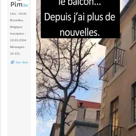
Lieu : Uccle,
Bruxelles,
Belgique
Inscription :
10-03-2004
Messages :
18 431
Site Web