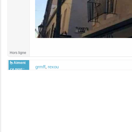
Hors ligne
Aiment
grmff
,
rexou
ce post :