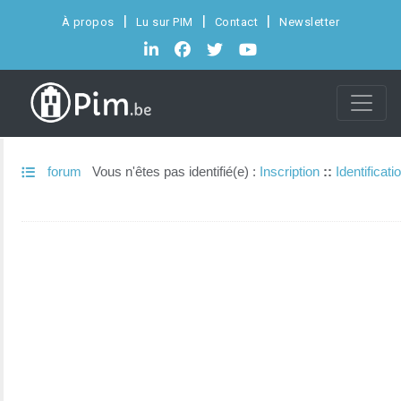
À propos
Lu sur PIM
Contact
Newsletter
forum
Vous n'êtes pas identifié(e) :
Inscription
::
Identificati