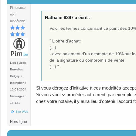
Pimonaute
non
Nathalie-9397 a écrit :
modérable
Voici les termes concernant ce point des 10%
" L'offre d'achat:
(...)
- avec paiement d'un acompte de 10% sur le c
de la signature du compromis de vente.
Lieu : Uccle,
(...) "
Bruxelles,
Belgique
Inscription :
Si vous dérogez d'initiative à ces modalités accep
10-03-2004
Si vous voulez procéder autrement, par exemple en
Messages :
chez votre notaire, il y aura lieu d'obtenir l'accord
18 431
Site Web
Hors ligne
#7