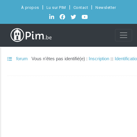
À propos
Lu sur PIM
Contact
Newsletter
forum
Vous n'êtes pas identifié(e) :
Inscription
::
Identificati