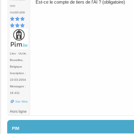
Est-ce le compte de tiers de l'AI ? (obligatoire)
non
modérable
Lieu : Uccle,
Bruxelles,
Belgique
Inscription :
10-03-2004
Messages :
18 431
Site Web
Hors ligne
#5
PIM