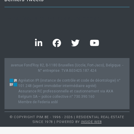
Twitter feed is not available at the moment.
avenue Fond’Roy 82, B-1180 Bruxelles (Uccle, Fort-Jaco), Belgique. -
N° entreprise: TVA BE0425.187.424
Agréation IPI (instance de contrôle et code de déontologie) n°
101.248 (agent immobilier intermédiaire agréé).
Assurance RC professionnelle et cautionnement via AXA
Belgium SA – police collective n° 730.390.160
Membre de Federia asbl
© COPYRIGHT PIM.BE - 1996 - 2026 | RESIDENTIAL REAL-ESTATE
SINCE 1978 | POWERED BY
INSIDE WEB