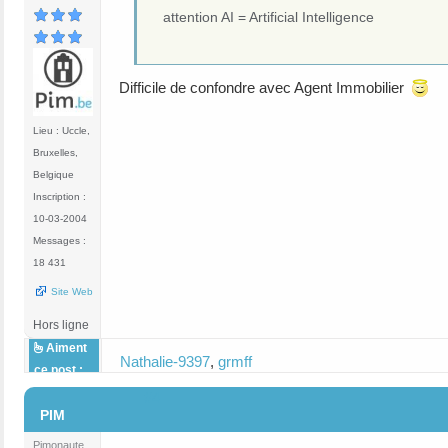
attention AI = Artificial Intelligence
Difficile de confondre avec Agent Immobilier
Lieu : Uccle,
Bruxelles,
Belgique
Inscription :
10-03-2004
Messages :
18 431
Site Web
Hors ligne
Aiment
Nathalie-9397
,
grmff
ce post :
#4
PIM
Pimonaute