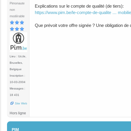
Pimonaute
Explications sur le compte de qualité (de tiers):
non
https://www.pim.be/le-compte-de-qualite … mobilie
modérable
Que prévoit votre offre signée ? Une obligation de 
Lieu : Uccle,
Bruxelles,
Belgique
Inscription :
10-03-2004
Messages :
18 431
Site Web
Hors ligne
#6
PIM