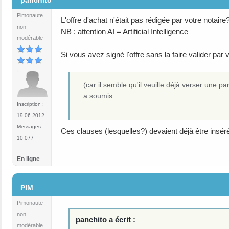
panchito
Pimonaute
L'offre d'achat n'était pas rédigée par votre nota
non
NB : attention AI = Artificial Intelligence
modérable
Si vous avez signé l'offre sans la faire valider par v
(car il semble qu'il veuille déjà verser une p
a soumis.
Inscription :
19-06-2012
Messages :
Ces clauses (lesquelles?) devaient déjà être inséré
10 077
En ligne
#3
PIM
Pimonaute
non
panchito a écrit :
modérable