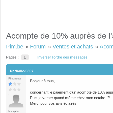
Acompte de 10% auprès de l
Pim.be
»
Forum
»
Ventes et achats
»
Acom
Pages :
1
Inverser l'ordre des messages
#1
Nathalie-9397
Pimonaute
Bonjour à tous,
concernant le paiement d'un acompte de 10% auprè
Puis-je verser quand même chez mon notaire ?!
Merci pour vos avis éclairés,
Inscription :