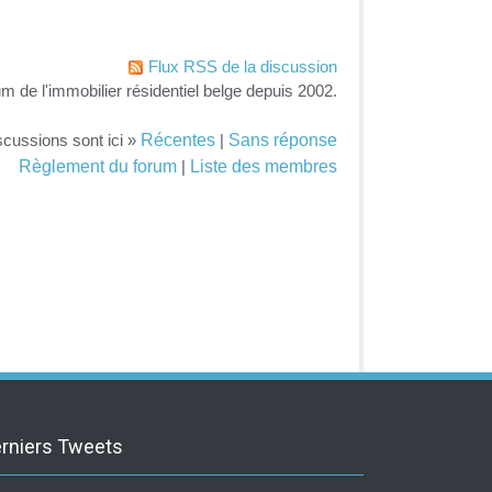
Flux RSS de la discussion
um de l'immobilier résidentiel belge depuis 2002.
Récentes
Sans réponse
scussions sont ici »
|
Règlement du forum
Liste des membres
|
rniers Tweets