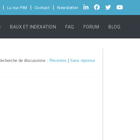
Lu sur PIM
Contact
Newsletter
S
BAUX ET INDEXATION
FAQ
FORUM
BLOG
echerche de discussions :
Récentes
|
Sans réponse