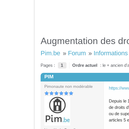
Augmentation des dro
Pim.be
»
Forum
»
Informations 
Pages :
1
Ordre actuel
: le + ancien d'
PIM
#1
Pimonaute non modérable
https://ww
Depuis le 1
de droits 
ou de supe
articles 5