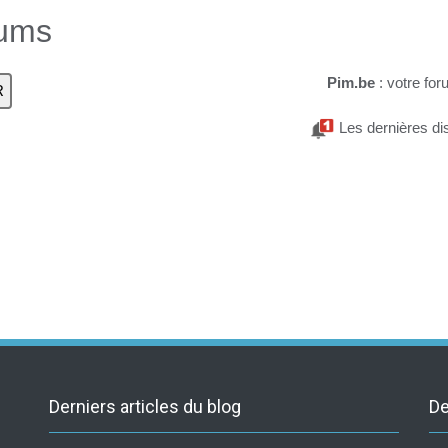
rums
Pim.be
: votre for
Les dernières di
Derniers articles du blog
De