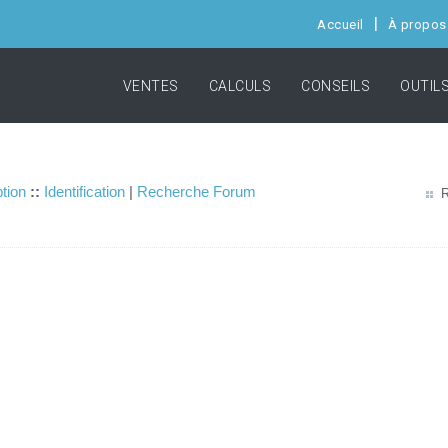
Accueil
À propos
VENTES
CALCULS
CONSEILS
OUTIL
ption
::
Identification
|
Recherche Forum
R