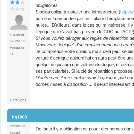
obligatoires
Sibelga oblige à installer une infrastructure (
https:
borne est demandée par un titulaire d'emplacement
nulles... D'ailleurs, dans le cas qui m'intéresse, i
l'époque qui n'avait pas prévenu le CDC ou l'ACP!)
Inscription :
Si vous voulez déroger aux règles de répartition de
02-12-2021
Mais votre "logique" d'un emplacement une part n'es
Messages :
Je comprends votre opinion, mais cela peut se dis
41
voiture électrique aujourd'hui en aura peut-être une
quelqu'un qui aura une voiture électrique, et cela a
ses particularités. Si la clé de répartition proposée
D'autre part, il me semble avoir lu quelque part 
bornes mises à disposition...
. Il serait intéressant
Hors ligne
#10
bg1000
Pimonaute
De facto il y a obligation de poser des bornes dan
bavard