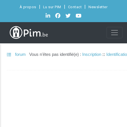
À propos
Lu sur PIM
Contact
Newsletter
forum
Vous n'êtes pas identifié(e) :
Inscription
::
Identificati