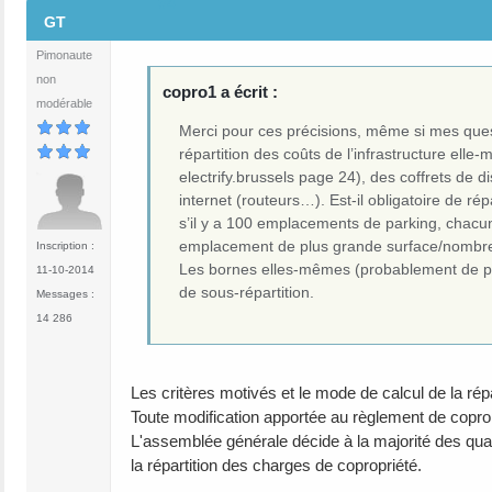
#4
GT
Pimonaute
non
copro1 a écrit :
modérable
Merci pour ces précisions, même si mes questi
répartition des coûts de l’infrastructure elle
electrify.brussels page 24), des coffrets de 
internet (routeurs…). Est-il obligatoire de 
s’il y a 100 emplacements de parking, chacun
emplacement de plus grande surface/nombre 
Inscription :
Les bornes elles-mêmes (probablement de puis
11-10-2014
de sous-répartition.
Messages :
14 286
Les critères motivés et le mode de calcul de la rép
Toute modification apportée au règlement de copropri
L'assemblée générale décide à la majorité des quat
la répartition des charges de copropriété.