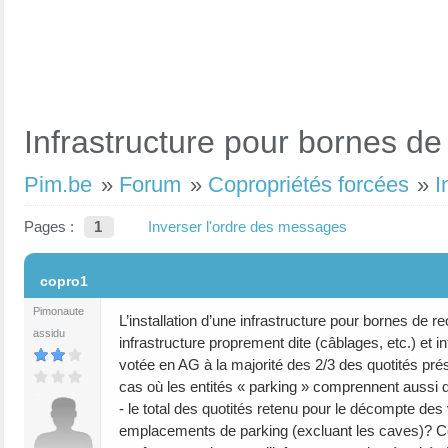
Infrastructure pour bornes de
Pim.be
»
Forum
»
Copropriétés forcées
»
I
Pages :
1
Inverser l'ordre des messages
#1
copro1
Pimonaute
L’installation d’une infrastructure pour bornes de 
assidu
infrastructure proprement dite (câblages, etc.) et in
votée en AG à la majorité des 2/3 des quotités pr
cas où les entités « parking » comprennent aussi
- le total des quotités retenu pour le décompte des 
emplacements de parking (excluant les caves)? Ce