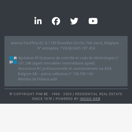
avenue Fond’Roy 82, B-1180 Bruxelles (Uccle, Fort-Jaco), Belgique. -
N° entreprise: TVA BE0425.187.424
Agréation IPI (instance de contrôle et code de déontologie) n°
101.248 (agent immobilier intermédiaire agréé).
Assurance RC professionnelle et cautionnement via AXA
Belgium SA – police collective n° 730.390.160
Membre de Federia asbl
© COPYRIGHT PIM.BE - 1996 - 2026 | RESIDENTIAL REAL-ESTATE
SINCE 1978 | POWERED BY
INSIDE WEB