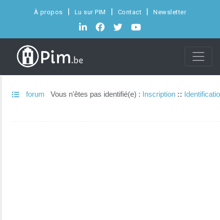
À propos
Lu sur PIM
Contact
Newsletter
forum
Vous n'êtes pas identifié(e) :
Inscription
::
Identificati