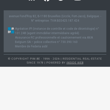
avenue Fond’Roy 82, B-1180 Bruxelles (Uccle, Fort-Jaco), Belgique. -
N° entreprise: TVA BE0425.187.424
Agréation IPI (instance de contrôle et code de déontologie) n°
101.248 (agent immobilier intermédiaire agréé).
Assurance RC professionnelle et cautionnement via AXA
Belgium SA – police collective n° 730.390.160
Membre de Federia asbl
© COPYRIGHT PIM.BE - 1996 - 2026 | RESIDENTIAL REAL-ESTATE
SINCE 1978 | POWERED BY
INSIDE WEB