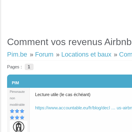
Comment vos revenus Airbnb 
Pim.be
»
Forum
»
Locations et baux
»
Comm
Pages :
1
#1
PIM
Pimonaute
Lecture utile (le cas échéant)
non
modérable
https://www.accountable.eu/fr/blog/decl … us-airbn