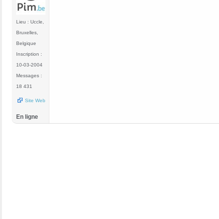
Lieu : Uccle,
Bruxelles,
Belgique
Inscription :
10-03-2004
Messages :
18 431
Site Web
En ligne