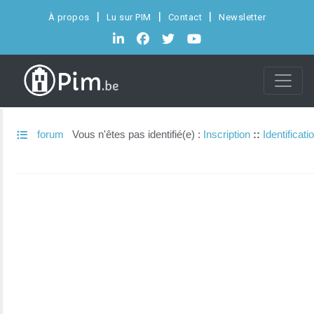
À propos
Lu sur PIM
Contact
Newsletter
forum
Vous n'êtes pas identifié(e) :
Inscription
::
Identificati