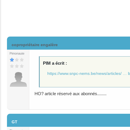
#2
copropriétaire engalère
Pimonaute
PIM a écrit :
https://www.snpc-nems.be/news/articles/ … b
HO? article réservé aux abonnés........
#3
GT