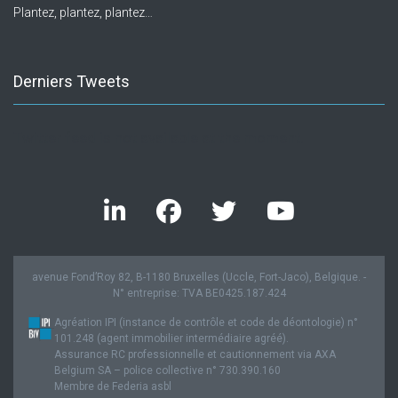
Plantez, plantez, plantez…
Derniers Tweets
Twitter feed is not available at the moment.
avenue Fond’Roy 82, B-1180 Bruxelles (Uccle, Fort-Jaco), Belgique. -
N° entreprise: TVA BE0425.187.424
Agréation IPI (instance de contrôle et code de déontologie) n°
101.248 (agent immobilier intermédiaire agréé).
Assurance RC professionnelle et cautionnement via AXA
Belgium SA – police collective n° 730.390.160
Membre de Federia asbl