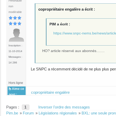
Pimonaute
non
copropriétaire engalère a écrit :
modérable
PIM a écrit :
https://www.snpc-nems.be/news/articl
Inscription :
HO? article réservé aux abonnés........
11-10-2014
Messages :
14 286
Le SNPC a récemment décidé de ne plus plus permett
Hors ligne
Aime ce
copropriétaire engalère
post :
Pages :
1
Inverser l'ordre des messages
Pim.be
»
Forum
»
Législations régionales
»
BXL: une seule pror