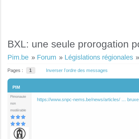
BXL: une seule prorogation p
Pim.be
»
Forum
»
Législations régionales
Pages :
1
Inverser l'ordre des messages
#1
PIM
Pimonaute
https://www.snpc-nems.be/news/articles/ … bruxe
non
modérable