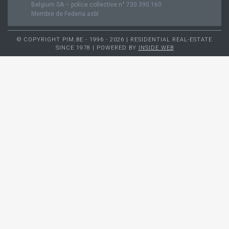
Belgium SA – police collective n° 730.390.160
Membre de Federia asbl
© COPYRIGHT PIM.BE - 1996 - 2026 | RESIDENTIAL REAL-ESTATE
SINCE 1978 | POWERED BY
INSIDE WEB