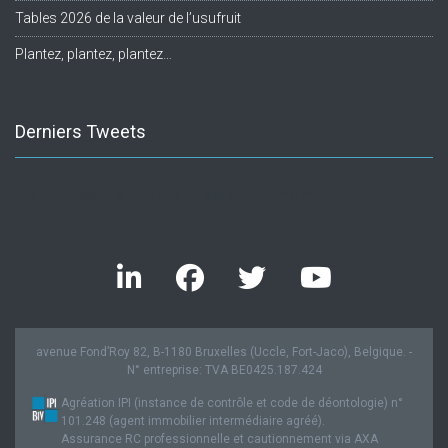
Tables 2026 de la valeur de l’usufruit
Plantez, plantez, plantez…
Derniers Tweets
Twitter feed is not available at the moment.
avenue Fond’Roy 82, B-1180 Bruxelles (Uccle, Fort-Jaco), Belgique. -
N° entreprise: TVA BE0425.187.424
Agréation IPI (instance de contrôle et code de déontologie) n°
101.248 (agent immobilier intermédiaire agréé).
Assurance RC professionnelle et cautionnement via AXA