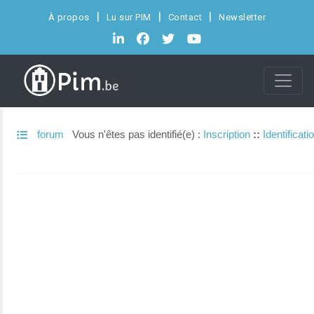
À propos
Lu sur PIM
Contact
Newsletter
forum
Vous n'êtes pas identifié(e) :
Inscription
::
Identificati