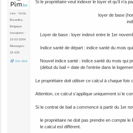
Si le propriétaire veut indexer le loyer et qu'il n'a pas
Lieu : Uccle,
loyer de base (hors charges) x
Bruxelles,
indice santé de 
Belgique
Inscription :
Loyer de base : loyer indexé entre le 1er novemb
10-03-2004
Messages :
Indice santé de départ : indice santé du mois qui
18 430
Nouvel indice santé : indice santé du mois qui pré
Site Web
(début du bail = date de l'entrée dans le logemen
Le propriétaire doit utiliser ce calcul à chaque fois q
Attention, ce calcul s'applique uniquement si le c
Si le contrat de bail a commencé à partir du 1er no
le propriétaire ne doit pas prendre en compte le P
le calcul est différent.