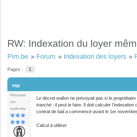
RW: Indexation du loyer même
Pim.be
»
Forum
»
Indexation des loyers
»
Pages :
1
#1
PIM
Pimonaute
Le décret wallon ne prévoyait pas si le propriétaire
non
tranché : il peut le faire. Il doit calculer l'indexat
modérable
contrat de bail a commencé avant le 1er novembr
Calcul à utiliser