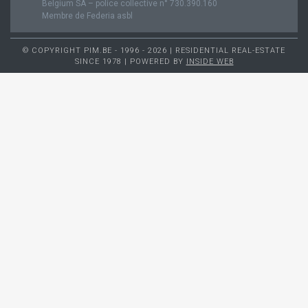
Belgium SA – police collective n° 730.390.160
Membre de Federia asbl
© COPYRIGHT PIM.BE - 1996 - 2026 | RESIDENTIAL REAL-ESTATE
SINCE 1978 | POWERED BY
INSIDE WEB