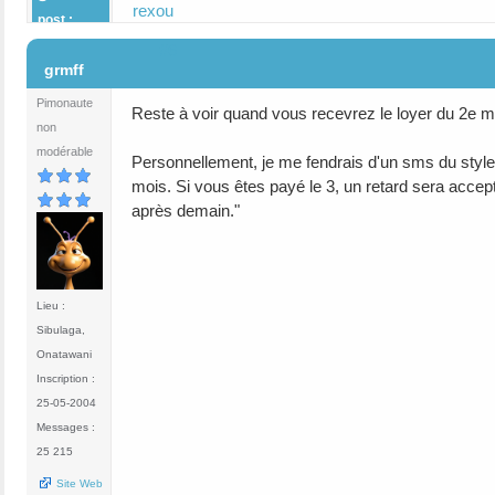
rexou
post :
#6
grmff
Pimonaute
Reste à voir quand vous recevrez le loyer du 2e mo
non
modérable
Personnellement, je me fendrais d'un sms du style" 
mois. Si vous êtes payé le 3, un retard sera accep
après demain."
Lieu :
Sibulaga,
Onatawani
Inscription :
25-05-2004
Messages :
25 215
Site Web