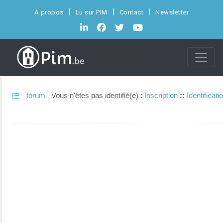
À propos
Lu sur PIM
Contact
Newsletter
forum
Vous n'êtes pas identifié(e) :
Inscription
::
Identificati