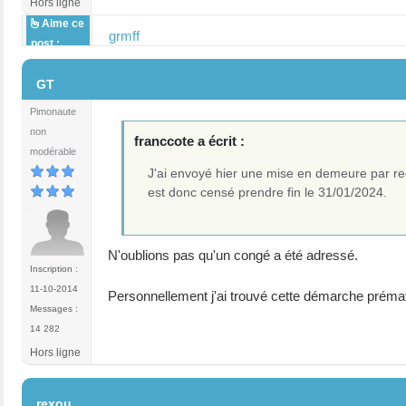
Hors ligne
Aime ce
grmff
post :
#10
GT
Pimonaute
non
franccote a écrit :
modérable
J'ai envoyé hier une mise en demeure par r
est donc censé prendre fin le 31/01/2024.
N'oublions pas qu'un congé a été adressé.
Inscription :
11-10-2014
Personnellement j'ai trouvé cette démarche préma
Messages :
14 282
Hors ligne
#11
rexou