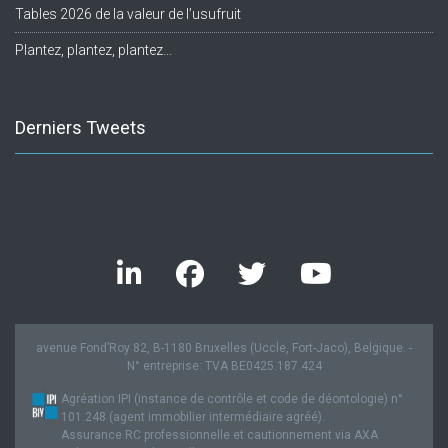
Tables 2026 de la valeur de l’usufruit
Plantez, plantez, plantez…
Derniers Tweets
Twitter feed is not available at the moment.
avenue Fond’Roy 82, B-1180 Bruxelles (Uccle, Fort-Jaco), Belgique. -
N° entreprise: TVA BE0425.187.424
Agréation IPI (instance de contrôle et code de déontologie) n°
101.248 (agent immobilier intermédiaire agréé).
Assurance RC professionnelle et cautionnement via AXA