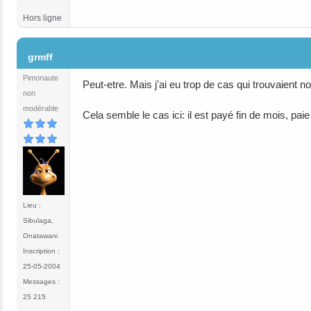
Hors ligne
#8
grmff
Pimonaute
Peut-etre. Mais j'ai eu trop de cas qui trouvaient no
non
modérable
Cela semble le cas ici: il est payé fin de mois, pai
Lieu :
Sibulaga,
Onatawani
Inscription :
25-05-2004
Messages :
25 215