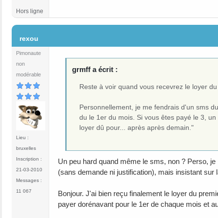
Hors ligne
#7
rexou
Pimonaute
non
grmff a écrit :
modérable
Reste à voir quand vous recevrez le loyer du
Personnellement, je me fendrais d'un sms du s
du le 1er du mois. Si vous êtes payé le 3, u
loyer dû pour... après après demain."
Lieu :
bruxelles
Inscription :
Un peu hard quand même le sms, non ? Perso, je m
21-03-2010
(sans demande ni justification), mais insistant sur l
Messages :
11 067
Bonjour. J'ai bien reçu finalement le loyer du pr
payer dorénavant pour le 1er de chaque mois et au 