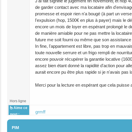
J'ai fait signifié le jugement fin novembre( et hop 
de garder contact avec ma locataire afin d'envisag
promesse et espoir rien n'a bougé (à part un versem
l'expulsion (hop, 1500€ en plus à payer) mais le dé
encore un mois de loyer en espérant prolongé le dél
de manière amiable pour ne pas mettre la locataire
future me soit fourni ou même que son assistance s
In fine, l'appartement est libre, pas trop en mauvais 
toute nouvelle serrure et un frigo rempli de nourr
encore pouvoir récupérer la garantie locative (16
assez bien étant donné la rapidité d'action pour alle
aurait encore pu être plus rapide si je n'avais pas 
Merci pour la lecture en espérant que cela puisse a
Hors ligne
Aime ce
grmff
post :
#13
PIM