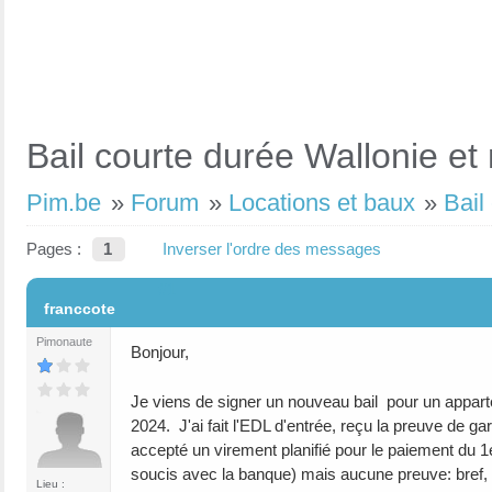
Bail courte durée Wallonie et
Pim.be
»
Forum
»
Locations et baux
»
Bail
Pages :
1
Inverser l'ordre des messages
#1
franccote
Pimonaute
Bonjour,
Je viens de signer un nouveau bail pour un apparte
2024. J'ai fait l'EDL d'entrée, reçu la preuve de ga
accepté un virement planifié pour le paiement du 1
soucis avec la banque) mais aucune preuve: bref
Lieu :