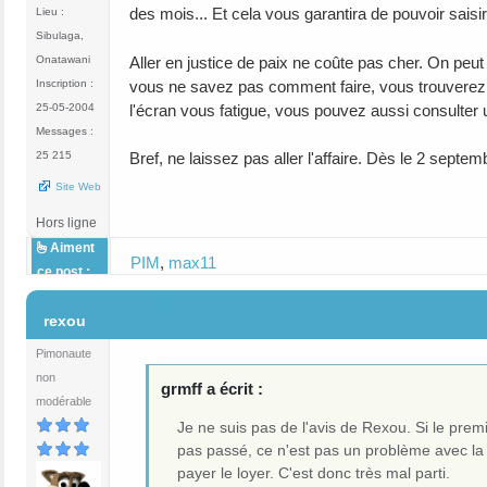
des mois... Et cela vous garantira de pouvoir saisir
Lieu :
Sibulaga,
Aller en justice de paix ne coûte pas cher. On peu
Onatawani
vous ne savez pas comment faire, vous trouverez 
Inscription :
l'écran vous fatigue, vous pouvez aussi consulter
25-05-2004
Messages :
25 215
Bref, ne laissez pas aller l'affaire. Dès le 2 sept
Site Web
Hors ligne
Aiment
PIM
,
max11
ce post :
#4
rexou
Pimonaute
non
grmff a écrit :
modérable
Je ne suis pas de l'avis de Rexou. Si le premi
pas passé, ce n'est pas un problème avec la b
payer le loyer. C'est donc très mal parti.