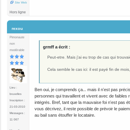
Site Web
Hors ligne
#9
rexou
Pimonaute
non
grmff a écrit :
modérable
Peut-etre. Mais j'ai eu trop de cas qui trouva
Cela semble le cas ici: il est payé fin de moi
Lieu :
Ben oui, je comprends ça... mais il n'est pas précisé
bruxelles
personnes qui travaillent et vivent avec de faibl
Inscription :
intégrés. Bref, tant que la mauvaise foi n'est pas ét
21-03-2010
vous décrivez, il reste possible de prévoir le paie
Messages :
au bail sans étouffer le locataire.
11 067