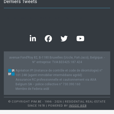
Derniers Tweets
Twitter feed is not available at the moment.
avenue Fond’Roy 82, B-1180 Bruxelles (Uccle, Fort-Jaco), Belgique. -
N° entreprise: TVA BE0425.187.424
Agréation IPI (instance de contrôle et code de déontologie) n°
101.248 (agent immobilier intermédiaire agréé).
Assurance RC professionnelle et cautionnement via AXA
Belgium SA – police collective n° 730.390.160
Membre de Federia asbl
© COPYRIGHT PIM.BE - 1996 - 2026 | RESIDENTIAL REAL-ESTATE
SINCE 1978 | POWERED BY
INSIDE WEB