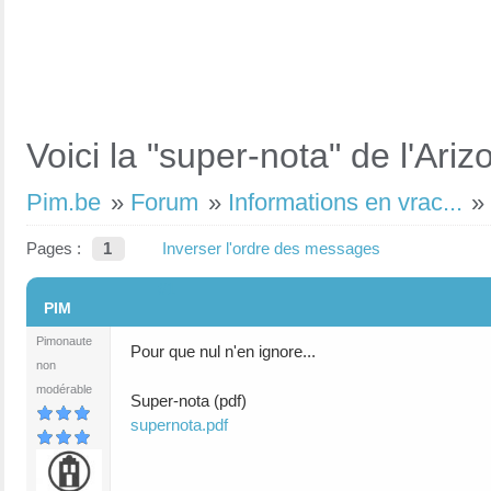
Voici la "super-nota" de l'Ariz
Pim.be
»
Forum
»
Informations en vrac...
Pages :
1
Inverser l'ordre des messages
#1
PIM
Pimonaute
Pour que nul n'en ignore...
non
modérable
Super-nota (pdf)
supernota.pdf