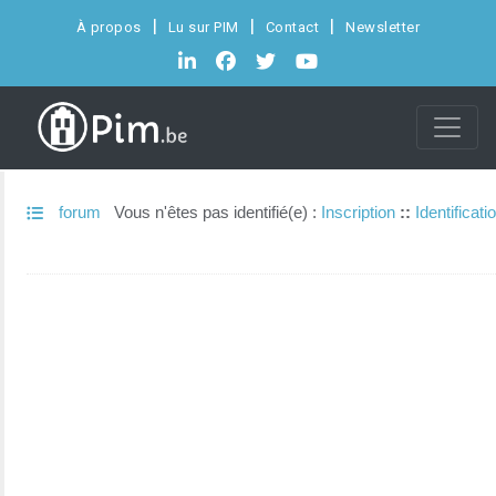
À propos
Lu sur PIM
Contact
Newsletter
forum
Vous n'êtes pas identifié(e) :
Inscription
::
Identificati