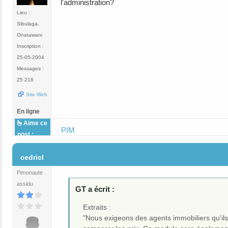
l'administration?
Lieu :
Sibulaga,
Onatawani
Inscription :
25-05-2004
Messages :
25 216
Site Web
En ligne
Aime ce
PIM
post :
#5
cedricl
Pimonaute
assidu
GT a écrit :
Extraits :
"Nous exigeons des agents immobiliers qu'ils 