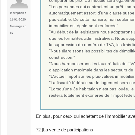
comparer les prix. Ce module sera également d
"Les personnes qui contractent un prêt immob
automatiquement assorti d'une clause suspensi
Inscription :
pas valable. De cette manière, non seulement
11-01-2020
immobilier est également renforcée"
Messages :
"Au début de la législature nous adopterons u
67
que les formalités administratives. Nous supp
la suppression du numéro de TVA, les frais li
"Nous élargissons les possibilités de démoli
construction."
"Nous harmoniserons les taux réduits de TV
d’application maximale dans les secteurs de l
"L'actuel impôt sur les plus-values immobiliè
"La fiscalité fédérale sur le logement sera 
"Lorsqu'une 3e habitation n'est pas louée, l
restera totalement exonérée de l'impôt fédéra
En plus, pour ceux qui achètent de l'immobilier ave
72.[La vente de participations