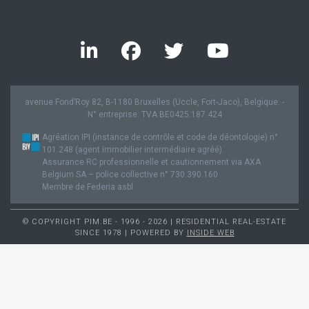
avenue Fond’Roy 82, B-1180 Bruxelles (Uccle, Fort-Jaco), Belgique. -
N° entreprise: TVA BE0425.187.424
Agréation IPI (instance de contrôle et code de déontologie) n°
101.248 (agent immobilier intermédiaire agréé).
Assurance RC professionnelle et cautionnement via AXA
Belgium SA – police collective n° 730.390.160
Membre de Federia asbl
© COPYRIGHT PIM.BE - 1996 - 2026 | RESIDENTIAL REAL-ESTATE
SINCE 1978 | POWERED BY
INSIDE WEB