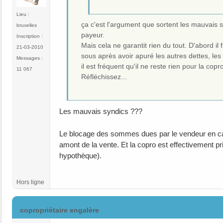
Lieu :
ça c'est l'argument que sortent les mauvais s
bruxelles
payeur.
Inscription :
Mais cela ne garantit rien du tout. D'abord il f
21-03-2010
sous après avoir apuré les autres dettes, le
Messages :
il est fréquent qu'il ne reste rien pour la copr
11 067
Réfléchissez...
Les mauvais syndics ???
Le blocage des sommes dues par le vendeur en cas d
amont de la vente. Et la copro est effectivement pri
hypothèque).
Hors ligne
#5
copropriétaire engalère