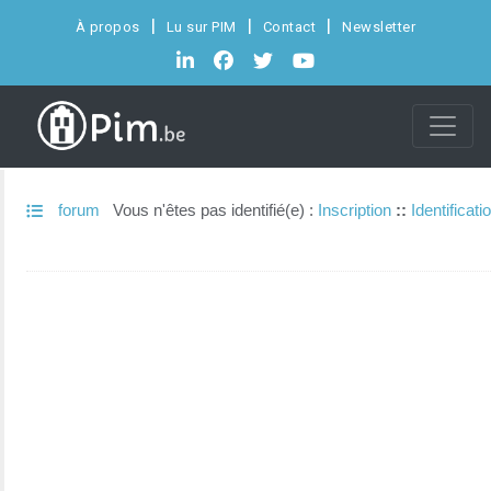
À propos
Lu sur PIM
Contact
Newsletter
forum
Vous n'êtes pas identifié(e) :
Inscription
::
Identificati