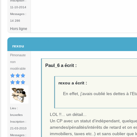
Inscription :
11-10-2014
Messages :
14 286
Hors ligne
#9
rexou
Pimonaute
non
Paul_6 a écrit :
modérable
rexou a écrit :
En effet, j'avais oublié les dettes à l'Eta
Lieu :
LOL !!... un détail...
bruxelles
Un CP avec un statut d'indépendant, quelques
Inscription :
amendes/pénalités/intérêts de retard et on es
21-03-2010
immobiliers, taxes etc..) et sans oublier que
Messages :