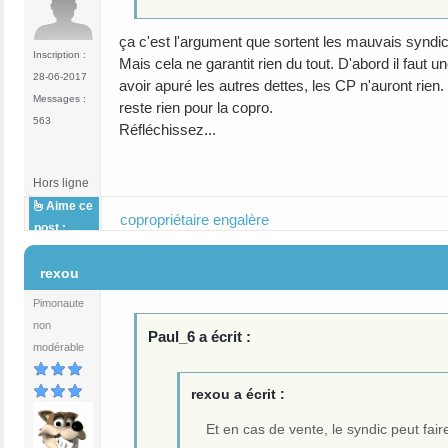
ça c'est l'argument que sortent les mauvais syndics
Inscription :
Mais cela ne garantit rien du tout. D'abord il faut un
28-06-2017
avoir apuré les autres dettes, les CP n'auront rien
Messages :
reste rien pour la copro.
563
Réfléchissez...
Hors ligne
Aime ce
copropriétaire engalère
post :
#4
rexou
Pimonaute
non
Paul_6 a écrit :
modérable
rexou a écrit :
Et en cas de vente, le syndic peut fai