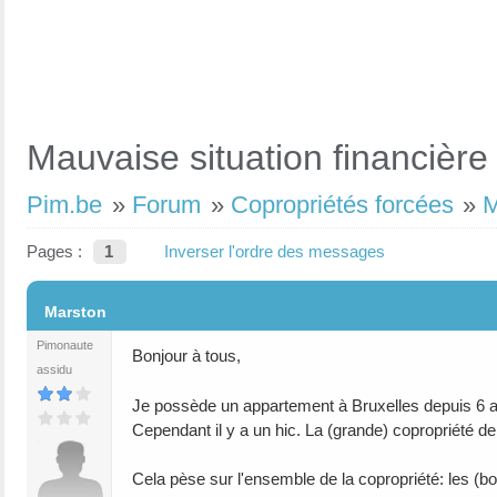
Mauvaise situation financière
Pim.be
»
Forum
»
Copropriétés forcées
»
M
Pages :
1
Inverser l'ordre des messages
#1
Marston
Pimonaute
Bonjour à tous,
assidu
Je possède un appartement à Bruxelles depuis 6 an
Cependant il y a un hic. La (grande) copropriété d
Cela pèse sur l'ensemble de la copropriété: les (b