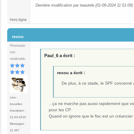
Dernière modification par twautele (01-09-2024 11:51:09)
Hors ligne
#12
rexou
Pimonaute
non
Paul_6 a écrit :
modérable
rexou a écrit :
De plus, à ce stade, le SPF concerné a
Lieu :
...ça ne marche pas aussi rapidement que vou
bruxelles
pour les CP.
Inscription :
Quand on ignore que le fisc est un créancier 
21-03-2010
Messages :
11 067