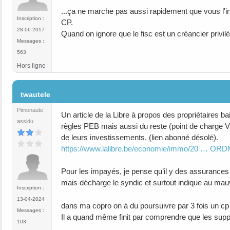
...ça ne marche pas aussi rapidement que vous l'in
Inscription :
CP.
28-06-2017
Quand on ignore que le fisc est un créancier privilé
Messages :
563
Hors ligne
#11
twautele
Pimonaute
Un article de la Libre à propos des propriétaires ba
assidu
règles PEB mais aussi du reste (point de charge 
de leurs investissements. (lien abonné désolé).
https://www.lalibre.be/economie/immo/20 … O
Pour les impayés, je pense qu’il y des assurances
mais décharge le syndic et surtout indique au mauva
Inscription :
13-04-2024
dans ma copro on à du poursuivre par 3 fois un cp 
Messages :
Il a quand même finit par comprendre que les suppl
103