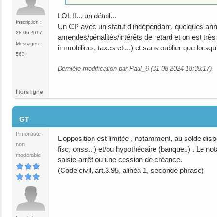
LOL !!... un détail...
Inscription :
Un CP avec un statut d'indépendant, quelques anné
28-06-2017
amendes/pénalités/intérêts de retard et on est très
Messages :
immobiliers, taxes etc..) et sans oublier que lors
563
Dernière modification par Paul_6 (31-08-2024 18:35:17)
Hors ligne
#8
GT
Pimonaute
L'opposition est limitée , notamment, au solde di
non
fisc, onss...) et/ou hypothécaire (banque..) . Le not
modérable
saisie-arrêt ou une cession de créance.
(Code civil, art.3.95, alinéa 1, seconde phrase)