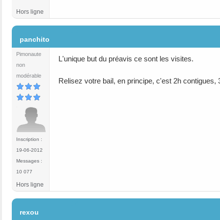
Hors ligne
#3
panchito
Pimonaute
L'unique but du préavis ce sont les visites.
non
modérable
Relisez votre bail, en principe, c'est 2h contigues,
Inscription :
19-06-2012
Messages :
10 077
Hors ligne
#4
rexou