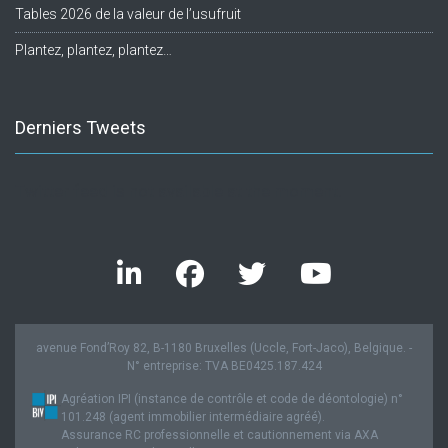
Tables 2026 de la valeur de l’usufruit
Plantez, plantez, plantez…
Derniers Tweets
Twitter feed is not available at the moment.
avenue Fond’Roy 82, B-1180 Bruxelles (Uccle, Fort-Jaco), Belgique. -
N° entreprise: TVA BE0425.187.424
Agréation IPI (instance de contrôle et code de déontologie) n°
101.248 (agent immobilier intermédiaire agréé).
Assurance RC professionnelle et cautionnement via AXA