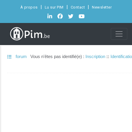
À propos
Lu sur PIM
Contact
Newsletter
forum
Vous n'êtes pas identifié(e) :
Inscription
::
Identificati