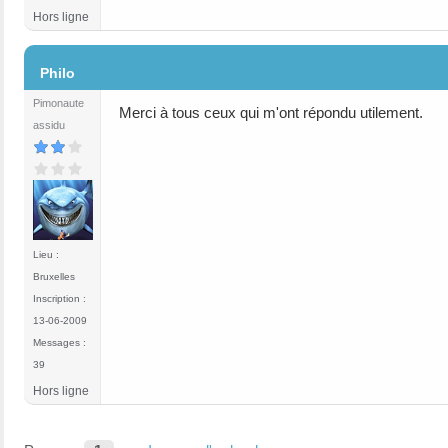
Hors ligne
#5
Philo
Pimonaute
Merci à tous ceux qui m'ont répondu utilement.
assidu
Lieu :
Bruxelles
Inscription :
13-06-2009
Messages :
39
Hors ligne