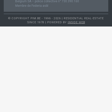
Belgium SA – police collective n° 730.390.160
Membre de Federia asbl
© COPYRIGHT PIM.BE - 1996 - 2026 | RESIDENTIAL REAL-ESTATE
SINCE 1978 | POWERED BY
INSIDE WEB