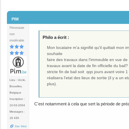
#2
PIM
Pimonaute
non
Philo a écrit :
modérable
Mon locataire m'a signifié qu'il quittait mon 
souhaite
faire des travaux dans l'immeuble en vue de 
travaux avant la date de fin officielle du bai
stricte fin de bail soit qqs jours avant voire
réalisera l'etat des lieux de sortie (il y a un
Lieu : Uccle,
plus).
Bruxelles,
Belgique
Inscription :
C'est notamment à cela que sert la période de préav
10-03-2004
Messages :
18 430
Site Web