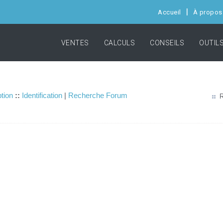
Accueil
À propos
VENTES
CALCULS
CONSEILS
OUTIL
ption
::
Identification
|
Recherche Forum
R