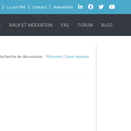
Lu sur PIM
Contact
Newsletter
S
BAUX ET INDEXATION
FAQ
FORUM
BLOG
echerche de discussions :
Récentes
|
Sans réponse