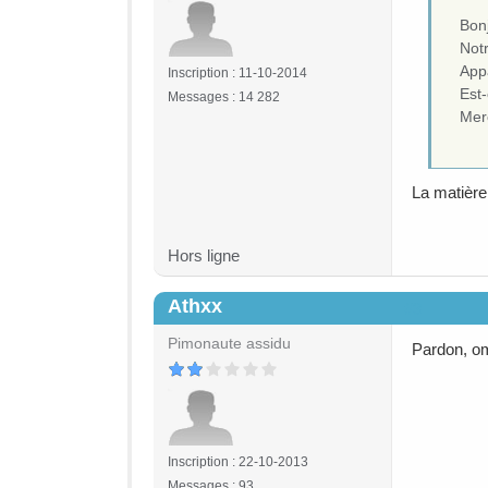
Bon
Notr
App
Inscription : 11-10-2014
Est-
Messages : 14 282
Mer
La matière 
Hors ligne
Athxx
#3
Pimonaute assidu
Pardon, om
Inscription : 22-10-2013
Messages : 93