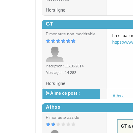
Hors ligne
GT
#4
Pimonaute non modérable
La situatio
https://ww
Inscription : 11-10-2014
Messages : 14 282
Hors ligne
Aime ce post :
Athxx
Athxx
#5
Pimonaute assidu
GT a é