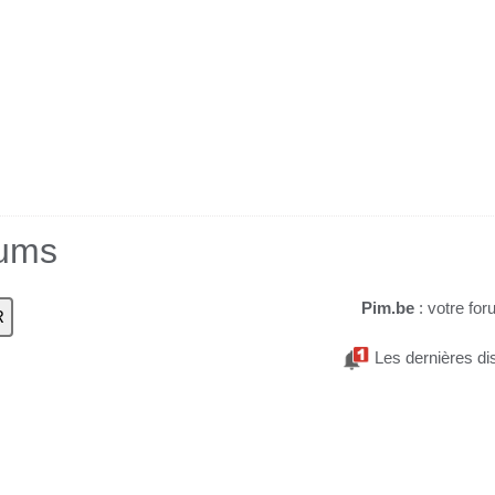
rums
Pim.be
: votre for
Les dernières di