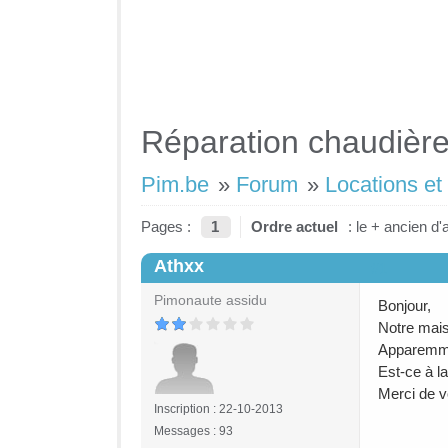
Réparation chaudièr
Pim.be
»
Forum
»
Locations et
Pages :
1
Ordre actuel
: le + ancien d'
Athxx
#1
Pimonaute assidu
Bonjour,
Notre mais
Apparemmen
Est-ce à l
Merci de v
Inscription : 22-10-2013
Messages : 93