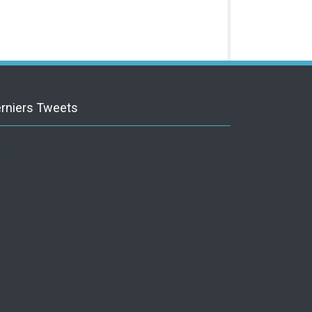
rniers Tweets
itter feed is not available at the moment.