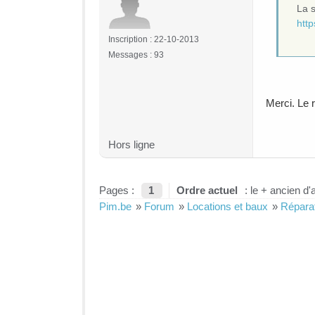
La s
htt
Inscription : 22-10-2013
Messages : 93
Merci. Le 
Hors ligne
Pages :
1
Ordre actuel
: le + ancien d'
Pim.be
»
Forum
»
Locations et baux
»
Réparat