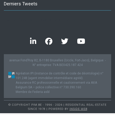
Derniers Tweets
Twitter feed is not available at the moment.
avenue Fond’Roy 82, B-1180 Bruxelles (Uccle, Fort-Jaco), Belgique. -
N° entreprise: TVA BE0425.187.424
Agréation IPI (instance de contrôle et code de déontologie) n°
101.248 (agent immobilier intermédiaire agréé).
Assurance RC professionnelle et cautionnement via AXA
Belgium SA – police collective n° 730.390.160
Membre de Federia asbl
© COPYRIGHT PIM.BE - 1996 - 2026 | RESIDENTIAL REAL-ESTATE
SINCE 1978 | POWERED BY
INSIDE WEB