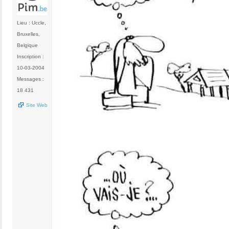
Lieu : Uccle,
Bruxelles,
Belgique
Inscription :
10-03-2004
Messages :
18 431
Site Web