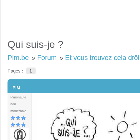
Qui suis-je ?
Pim.be
»
Forum
»
Et vous trouvez cela drôl
Pages :
1
#1
PIM
Pimonaute
non
modérable