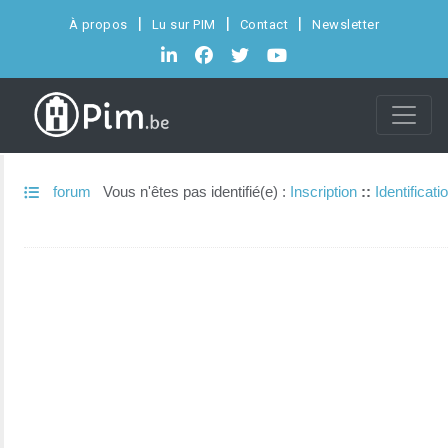
À propos
Lu sur PIM
Contact
Newsletter
forum
Vous n'êtes pas identifié(e) :
Inscription
::
Identificati