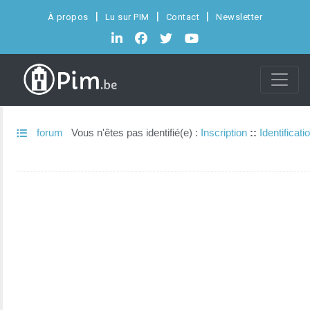
À propos
Lu sur PIM
Contact
Newsletter
forum
Vous n'êtes pas identifié(e) :
Inscription
::
Identificati