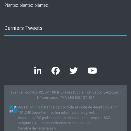
Plantez, plantez, plantez…
Derniers Tweets
Twitter feed is not available at the moment.
avenue Fond’Roy 82, B-1180 Bruxelles (Uccle, Fort-Jaco), Belgique. -
N° entreprise: TVA BE0425.187.424
Agréation IPI (instance de contrôle et code de déontologie) n°
101.248 (agent immobilier intermédiaire agréé).
Assurance RC professionnelle et cautionnement via AXA
Belgium SA – police collective n° 730.390.160
Membre de Federia asbl