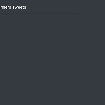
rniers Tweets
itter feed is not available at the moment.