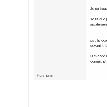
Je ne trou
Je lis que
initialeme
ps : la loc
devant le 
D'avance me
connaitrait
Hors ligne