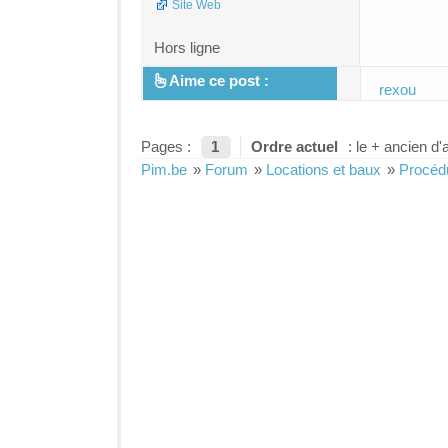
Site Web
Hors ligne
Aime ce post :
rexou
Pages :
1
Ordre actuel
: le + ancien d'
Pim.be
»
Forum
»
Locations et baux
»
Procédu