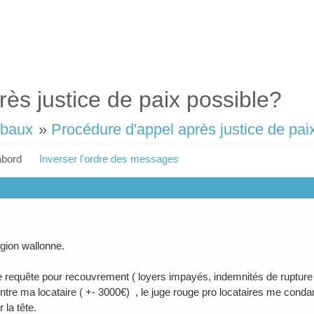
ès justice de paix possible?
 baux
»
Procédure d'appel après justice de pai
abord
Inverser l'ordre des messages
égion wallonne.
e requête pour recouvrement ( loyers impayés, indemnités de rupture d
é contre ma locataire ( +- 3000€) , le juge rouge pro locataires me co
 la tête.