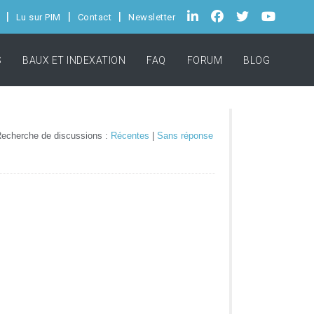
Lu sur PIM
Contact
Newsletter
S
BAUX ET INDEXATION
FAQ
FORUM
BLOG
echerche de discussions :
Récentes
|
Sans réponse