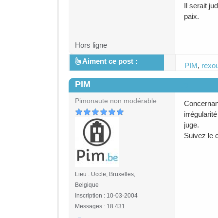
Il serait 
paix.
Hors ligne
Aiment ce post :
PIM
,
rexo
PIM
#3
Pimonaute non modérable
Concernant
irrégulari
juge.
Suivez le 
Lieu : Uccle, Bruxelles,
Belgique
Inscription : 10-03-2004
Messages : 18 431