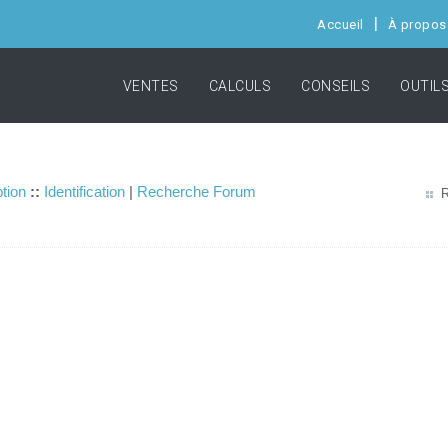
Accueil
À propos
VENTES
CALCULS
CONSEILS
OUTIL
ption
::
Identification
|
Recherche Forum
R