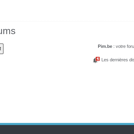
rums
Pim.be
: votre for
Les dernières di