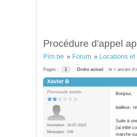
Procédure d'appel apr
Pim.be
»
Forum
»
Locations et
Pages :
1
Ordre actuel
: le + ancien d'
Xavier B
#1
Pimonaute assidu
Bonjour,
bailleur, r
Suite à un
Inscription : 18-07-2022
j'ai initi
Messages : 106
marche sur