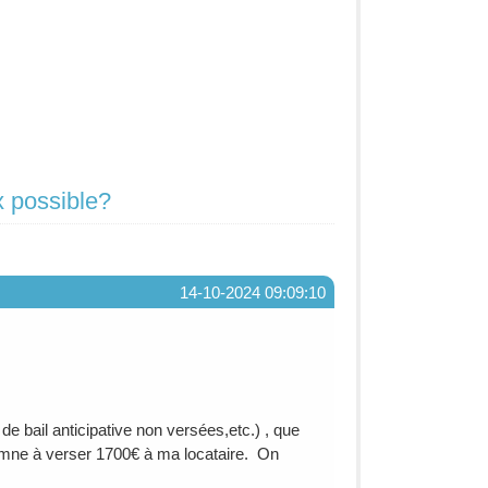
x possible?
14-10-2024 09:09:10
e bail anticipative non versées,etc.) , que
ndamne à verser 1700€ à ma locataire. On