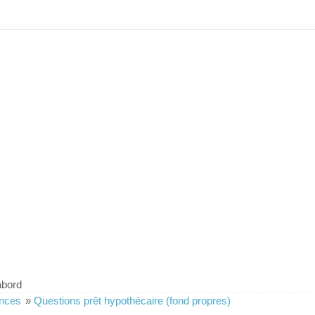
abord
ances
»
Questions prêt hypothécaire (fond propres)