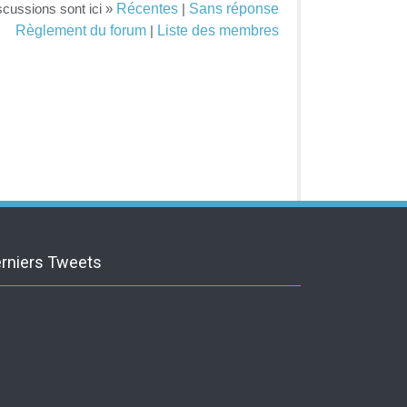
Récentes
Sans réponse
scussions sont ici »
|
Règlement du forum
Liste des membres
|
rniers Tweets
itter feed is not available at the moment.