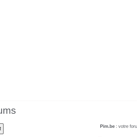
rums
Pim.be
: votre for