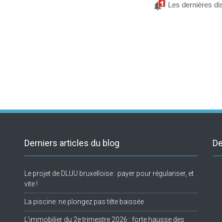
Les dernières di
Derniers articles du blog
De
Le projet de DLUU bruxelloise : payer pour régulariser, et
Tw
vite !
La piscine: ne plongez pas tête baissée
L’immobilier du 2e trimestre 2026 : forte hausse des