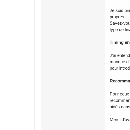
Je suis pr
propres.
Savez-vous
type de fi
Timing en 
J'ai entend
manque de 
pour intro
Recommand
Pour ceux 
recommande
aidés dans
Merci d'av