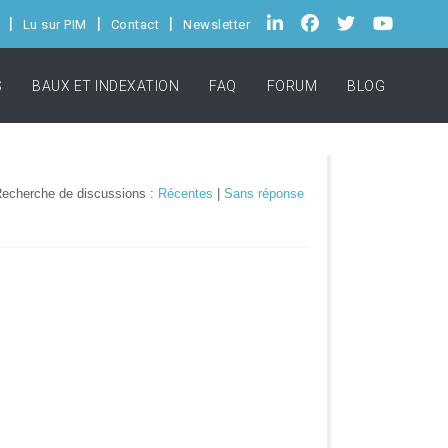
Lu sur PIM
Contact
Newsletter
S
BAUX ET INDEXATION
FAQ
FORUM
BLOG
echerche de discussions :
Récentes
|
Sans réponse