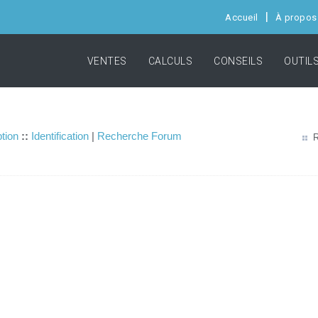
Accueil
À propos
VENTES
CALCULS
CONSEILS
OUTIL
ption
::
Identification
|
Recherche Forum
R