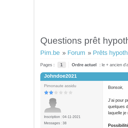
Questions prêt hypot
Pim.be
»
Forum
»
Prêts hypot
Pages :
1
Ordre actuel
: le + ancien d'
Johndoe2021
#1
Pimonaute assidu
Bonsoir,
J'ai pour p
quelques d
laquelle je
Inscription : 04-11-2021
Messages : 38
Possibili