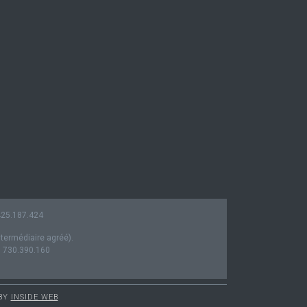
0425.187.424
ntermédiaire agréé).
° 730.390.160
 BY
INSIDE WEB