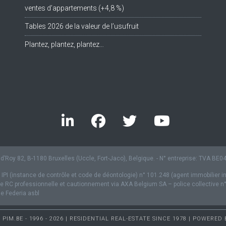
ventes d’appartements (+4,8 %)
Tables 2026 de la valeur de l’usufruit
Plantez, plantez, plantez…
’Roy 82, B-1180 Bruxelles (Uccle, Fort-Jaco), Belgique. - N° entreprise: TVA BE
 IPI (instance de contrôle et code de déontologie) n° 101.248 (agent immobilier i
 RC professionnelle et cautionnement via AXA Belgium SA – police collective n
 Federia asbl
PIM.BE - 1996 - 2026 | RESIDENTIAL REAL-ESTATE SINCE 1978 | POWERED