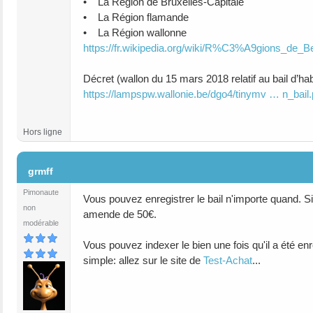
• La Région de Bruxelles-Capitale
• La Région flamande
• La Région wallonne
https://fr.wikipedia.org/wiki/R%C3%A9gions_de_B
Décret (wallon du 15 mars 2018 relatif au bail d’hab
https://lampspw.wallonie.be/dgo4/tinymv … n_bail.
Hors ligne
#5
grmff
Pimonaute
Vous pouvez enregistrer le bail n'importe quand. 
non
amende de 50€.
modérable
Vous pouvez indexer le bien une fois qu'il a été enr
simple: allez sur le site de
Test-Achat
...