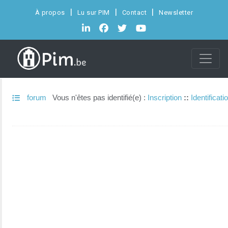
À propos
Lu sur PIM
Contact
Newsletter
forum
Vous n'êtes pas identifié(e) :
Inscription
::
Identificati