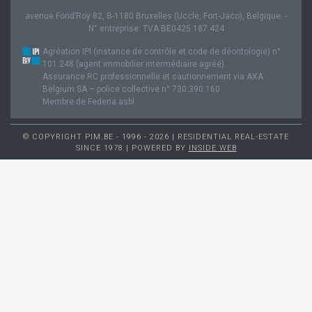
avenue Fond’Roy 82, B-1180 Bruxelles (Uccle, Fort-Jaco), Belgique. -
N° entreprise: TVA BE0425.187.424
Agréation IPI (instance de contrôle et code de déontologie) n°
101.248 (agent immobilier intermédiaire agréé).
Assurance RC professionnelle et cautionnement via AXA
Belgium SA – police collective n° 730.390.160
Membre de Federia asbl
© COPYRIGHT PIM.BE - 1996 - 2026 | RESIDENTIAL REAL-ESTATE
SINCE 1978 | POWERED BY
INSIDE WEB