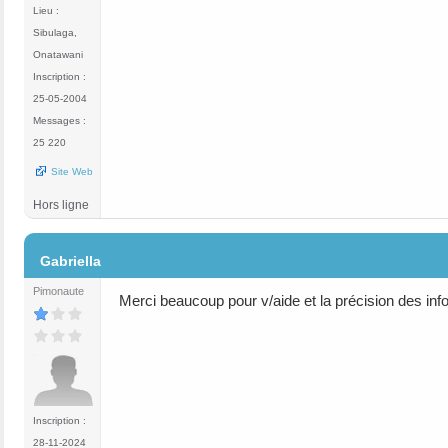
Lieu :
Sibulaga,
Onatawani
Inscription :
25-05-2004
Messages :
25 220
Site Web
Hors ligne
#6
Gabriella
Pimonaute
Merci beaucoup pour v/aide et la précision des inf
Inscription :
28-11-2024