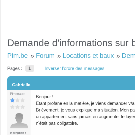
Demande d'informations sur b
Pim.be
»
Forum
»
Locations et baux
»
Dema
Pages :
1
Inverser l'ordre des messages
#1
Gabriella
Pimonaute
Bonjour !
Étant profane en la matière, je viens demander v/ai
Brièvement, je vous explique ma situation. Mon pa
un appartement sans jamais en augmenter le loyer (
n'était pas obligatoire.
Inscription :