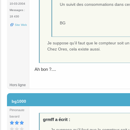
10-03-2004
Un suivit des consommations dans ces 
Messages :
18 430
BG
Site Web
Je suppose qu'il faut que le compteur soit u
Chez Ores, cela existe aussi.
Ah bon ?....
Hors ligne
#4
bg1000
Pimonaute
bavard
grmff a écrit :
...Je suppose qu'il faut que le compteur soi