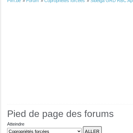
Pim.be
»
Forum
»
Copropriétés forcées
»
Sibelga GRD RBC Appl
Pied de page des forums
Atteindre