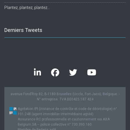
Plantez, plantez, plantez…
Derniers Tweets
Twitter feed is not available at the moment.
avenue Fond’Roy 82, B-1180 Bruxelles (Uccle, Fort-Jaco), Belgique. -
N° entreprise: TVA BE0425.187.424
Agréation IPI (instance de contrôle et code de déontologie) n°
101.248 (agent immobilier intermédiaire agréé).
Assurance RC professionnelle et cautionnement via AXA
Belgium SA – police collective n° 730.390.160
Membre de Federia asbl