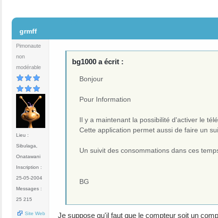
#2
grmff
Pimonaute
non
bg1000 a écrit :
modérable
Bonjour
Pour Information
Il y a maintenant la possibilité d'activer le
Cette application permet aussi de faire un s
Lieu :
Sibulaga,
Un suivit des consommations dans ces temps d
Onatawani
Inscription :
25-05-2004
BG
Messages :
25 215
Site Web
Je suppose qu'il faut que le compteur soit un com