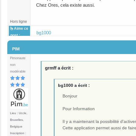
Chez Ores, cela existe aussi.
Hors ligne
Aime ce
bg1000
post :
#3
PIM
Pimonaute
non
grmff a écrit :
modérable
bg1000 a écrit :
Bonjour
Pour Information
Lieu : Uccle,
Bruxelles,
Il y a maintenant la possibilité d'acti
Belgique
Cette application permet aussi de fai
Inscription :