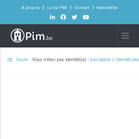
À propos
Lu sur PIM
Contact
Newsletter
forum
Vous n'êtes pas identifié(e) :
Inscription
::
Identificati